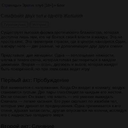
Страницы
»
Эротик клуб [18+]
»
Блог
Симфония двух тел и одного Желания
Групповушка
История
Существует высшая форма эротического блаженства, которая
доступна лишь тем, кто не боится своей власти и жажды. Это не
просто секс. Это геометрия страсти, где в центре находится Один,
а вокруг него — две разные, но дополняющие друг друга стихии.
Представьте: две женщины. Одна — воплощение нежности,
шелка и тихого стона, которая готова раствориться в каждом
движении. Вторая — огонь, дерзость и вызов, которая жаждет
быть покоренной, но при этом сама ведет игру.
Первый акт: Пробуждение
Всё начинается с напряжения. Когда Он входит в комнату, воздух
становится густым. Две пары глаз следят за каждым его жестом.
Он не спешит. Он знает, что власть — это умение выжидать.
Сначала — легкие касания. Его руки скользят по изгибам тел,
которые уже дрожат от предвкушения. Одна прижимается к его
спине, вдыхая запах силы, другая опускается на колени, исследуя
его с жадностью голодного зверя.
Второй акт: Слияние