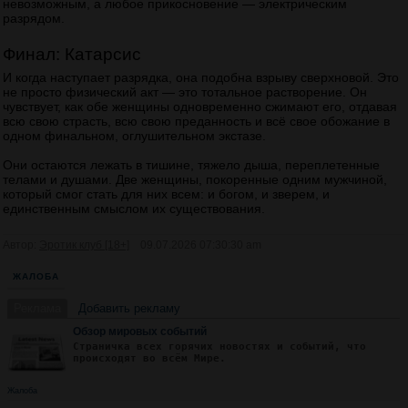
невозможным, а любое прикосновение — электрическим
разрядом.
Финал: Катарсис
И когда наступает разрядка, она подобна взрыву сверхновой. Это
не просто физический акт — это тотальное растворение. Он
чувствует, как обе женщины одновременно сжимают его, отдавая
всю свою страсть, всю свою преданность и всё свое обожание в
одном финальном, оглушительном экстазе.
Они остаются лежать в тишине, тяжело дыша, переплетенные
телами и душами. Две женщины, покоренные одним мужчиной,
который смог стать для них всем: и богом, и зверем, и
единственным смыслом их существования.
Автор:
Эротик клуб [18+]
09.07.2026 07:30:30 am
ЖАЛОБА
Реклама
Добавить рекламу
Обзор мировых событий
Страничка всех горячих новостях и событий, что
происходят во всём Мире.
Жалоба