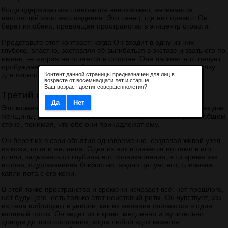
Когда сдерживаться становится невозможно, начинается
настоящий хаос наслаждения. Это танец, где нет правил. Он
берет их обеих, превращая пространство в эпицентр страсти.
Представьте этот контраст: когда Он входит в одну из них —
глубоко, властно, заставляя её выгибаться в экстазе и звать его по
имени, — вторая не остается в стороне. Она ласкает его, целует,
пробуждает в нем еще большее зверство, подготавливая почву
для своего собственного триумфа.
Контент данной страницы предназначен для лиц в
возрасте от восемнадцати лет и старше.
Ваш возраст достиг совершеннолетия?
Третий акт: Тотальный захват
Это момент абсолютного доминирования. Когда Он видит, как две
женщины, разные как лед и пламя, объединяются в одном общем
стоне, понимая, что обе они принадлежат ему.
Он берет их в свои объятия одновременно, создавая живой узел
из кожи, пота и желания. Одна из них впивается ногтями в его
плечи, задыхаясь от глубины его проникновения, в то время как
вторая, одурманенная близостью, жадно целует его, слизывая
капли пота с его кожи.
В этой точке пространства и времени исчезает всё: нет прошлого,
нет будущего, есть только этот неистовый ритм. Он чувствует, как
их тела вибрируют в унисон, как их желания сливаются в один
мощный поток. Он ведет их к краю, медленно и мучительно,
доводя до того состояния, когда любой вдох кажется