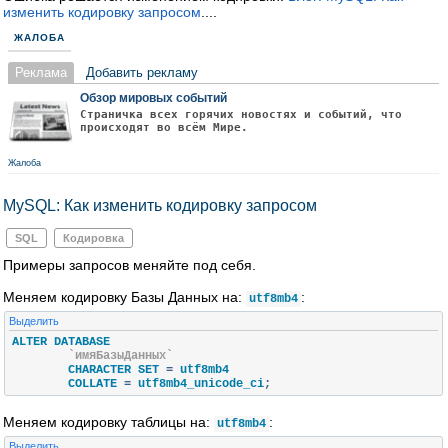
изменить кодировку запросом
....
ЖАЛОБА
Реклама
Добавить рекламу
Обзор мировых событий
Страничка всех горячих новостях и событий, что
происходят во всём Мире.
Жалоба
MySQL: Как изменить кодировку запросом
SQL
Кодировка
Примеры запросов меняйте под себя.
Меняем кодировку Базы Данных на:
:
utf8mb4
Выделить
ALTER DATABASE

`имяБазыДанных`
	CHARACTER SET 
=
 utf8mb4

	COLLATE 
=
 utf8mb4_unicode_ci
;
Меняем кодировку таблицы на:
:
utf8mb4
Выделить