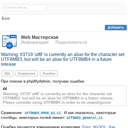
Блог
Добавить
Web Мастерская
Информация
Подключиться
Warning: #3719 'utf8' is currently an alias for the character set
UTF8MB3, but will be an alias for UTF8MB4 in a future
release
SQL
Кодировка
Ошибка
При поиске в phpMyAdmin, получаю ошибки:
Warning: #3719 'utf8' is currently an alias for the character set
UTF8MB3, but will be an alias for UTF8MB4 in a future release.
Please consider using UTF8MB4 in order to be unambiguous
Сравнение:
. И как оказалось, некоторые
utf8mb4_0900_ai_ci
столбцы, некоторых полей имеют
.
utf8mb3_general_ci
Ошибка решается изменением кодировки:
Блог: MySQL: Как