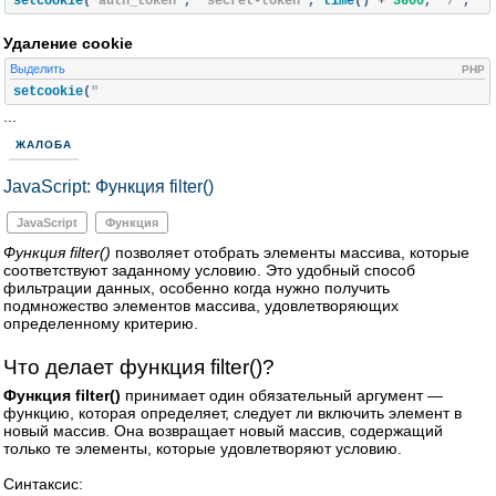
setcookie
(
"auth_token"
,
"secret-token"
,
 time
()
+
3600
,
"/"
,
".
Удаление cookie
Выделить
PHP
setcookie
(
"
...
ЖАЛОБА
JavaScript: Функция filter()
JavaScript
Функция
Функция filter()
позволяет отобрать элементы массива, которые
соответствуют заданному условию. Это удобный способ
фильтрации данных, особенно когда нужно получить
подмножество элементов массива, удовлетворяющих
определенному критерию.
Что делает функция filter()?
Функция filter()
принимает один обязательный аргумент —
функцию, которая определяет, следует ли включить элемент в
новый массив. Она возвращает новый массив, содержащий
только те элементы, которые удовлетворяют условию.
Синтаксис: