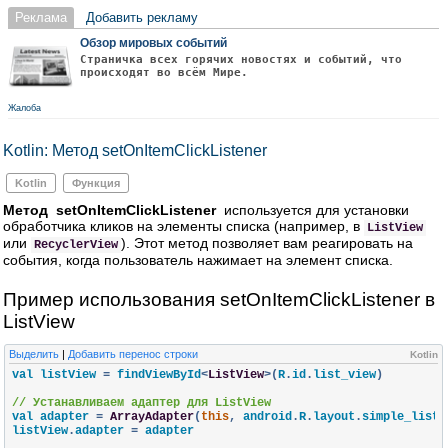
Реклама
Добавить рекламу
Обзор мировых событий
Страничка всех горячих новостях и событий, что
происходят во всём Мире.
Жалоба
Kotlin: Метод setOnItemClickListener
Kotlin
Функция
Метод setOnItemClickListener
используется для установки
обработчика кликов на элементы списка (например, в
ListView
или
). Этот метод позволяет вам реагировать на
RecyclerView
события, когда пользователь нажимает на элемент списка.
Пример использования setOnItemClickListener в
ListView
Выделить
|
Добавить перенос строки
Kotlin
val listView 
=
 findViewById
<
ListView
>(
R
.
id
.
list_view
)
// Устанавливаем адаптер для ListView
val adapter 
=
ArrayAdapter
(
this
,
 android
.
R
.
layout
.
simple_list_
listView
.
adapter 
=
 adapter
