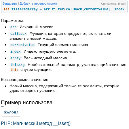
Выделить
|
Добавить перенос строки
Синтаксис: filter()
let
 filteredArray 
=
 arr
.
filter
(
callback
(
currentValue
[,
 index
[,
Параметры:
: Исходный массив.
arr
: Функция, которая определяет, включать ли
callback
элемент в новый массив.
: Текущий элемент массива.
currentValue
: Индекс текущего элемента.
index
: Весь исходный массив.
array
: Необязательный параметр, указывающий значение
thisArg
внутри функции.
this
Возвращаемое значение:
Новый массив, содержащий только те элементы, которые
удовлетворяют условию.
Пример использова
...
ЖАЛОБА
PHP: Магический метод __isset()