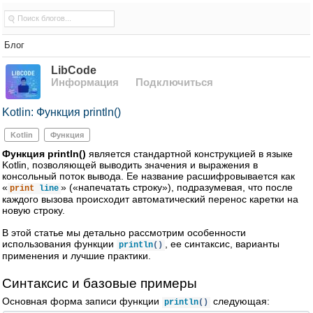
Блог
LibCode
Информация
Подключиться
Kotlin: Функция println()
Kotlin
Функция
Функция println()
является стандартной конструкцией в языке
Kotlin, позволяющей выводить значения и выражения в
консольный поток вывода. Ее название расшифровывается как
«
» («напечатать строку»), подразумевая, что после
print
line
каждого вызова происходит автоматический перенос каретки на
новую строку.
В этой статье мы детально рассмотрим особенности
использования функции
, ее синтаксис, варианты
println
()
применения и лучшие практики.
Синтаксис и базовые примеры
Основная форма записи функции
следующая:
println
()