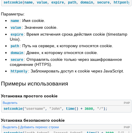
setcookie
(
name
,
 value
,
 expire
,
 path
,
 domain
,
 secure
,
 httponly
)
Параметры:
: Имя cookie.
name
: Значение cookie.
value
: Время истечения срока действия cookie (timestamp
expire
Unix).
: Путь на сервере, к которому относятся cookie.
path
: Домен, к которому относятся cookie.
domain
: Отправлять cookie только через зашифрованное
secure
соединение (HTTPS).
: Заблокировать доступ к cookie через JavaScript.
httponly
Примеры использования
Установка простого cookie
Выделить
PHP
setcookie
(
"username"
,
"John"
,
 time
()
+
3600
,
"/"
);
Установка безопасного cookie
Выделить
|
Добавить перенос строки
PHP