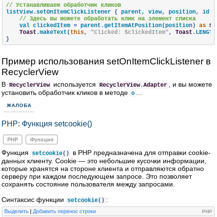
// Устанавливаем обработчик кликов
listView
.
setOnItemClickListener 
{
 parent
,
 view
,
 position
,
 id 
-
// Здесь вы можете обработать клик на элемент списка
    val clickedItem 
=
 parent
.
getItemAtPosition
(
position
)
as
St
Toast
.
makeText
(
this
,
"Clicked: $clickedItem"
,
Toast
.
LENGTH
}
Пример использования setOnItemClickListener в
RecyclerView
В
используется
, и вы можете
RecyclerView
RecyclerView
.
Adapter
установить обработчик кликов в методе
...
o
ЖАЛОБА
PHP: Функция setcookie()
PHP
Функция
Функция
в PHP предназначена для отправки cookie-
setcookie
()
данных клиенту. Cookie — это небольшие кусочки информации,
которые хранятся на стороне клиента и отправляются обратно
серверу при каждом последующем запросе. Это позволяет
сохранять состояние пользователя между запросами.
Синтаксис функции
:
setcookie
()
Выделить
|
Добавить перенос строки
PHP