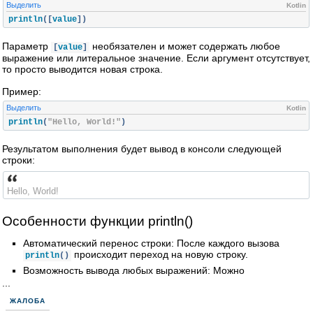
Выделить
Kotlin
println
([
value
])
Параметр
необязателен и может содержать любое
[
value
]
выражение или литеральное значение. Если аргумент отсутствует,
то просто выводится новая строка.
Пример:
Выделить
Kotlin
println
(
"Hello, World!"
)
Результатом выполнения будет вывод в консоли следующей
строки:
Hello, World!
Особенности функции println()
Автоматический перенос строки: После каждого вызова
происходит переход на новую строку.
println
()
Возможность вывода любых выражений: Можно
...
ЖАЛОБА