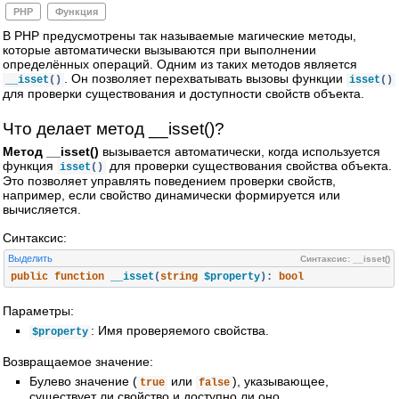
PHP
Функция
В PHP предусмотрены так называемые магические методы,
которые автоматически вызываются при выполнении
определённых операций. Одним из таких методов является
. Он позволяет перехватывать вызовы функции
__isset
()
isset
()
для проверки существования и доступности свойств объекта.
Что делает метод __isset()?
Метод __isset()
вызывается автоматически, когда используется
функция
для проверки существования свойства объекта.
isset
()
Это позволяет управлять поведением проверки свойств,
например, если свойство динамически формируется или
вычисляется.
Синтаксис:
Выделить
Синтаксис: __isset()
public
function
 __isset
(
string
 $property
):
bool
Параметры:
: Имя проверяемого свойства.
$property
Возвращаемое значение:
Булево значение (
или
), указывающее,
true
false
существует ли свойство и доступно ли оно.