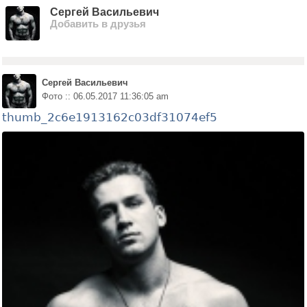
Сергей Васильевич
Добавить в друзья
Сергей Васильевич
Фото :: 06.05.2017 11:36:05 am
thumb_2c6e1913162c03df31074ef5