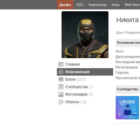
Данфа
EDC
Компьютер
Игры
Web Мас
Никита
День Рождени
Основная и
Пол:
Дата рождени
Последней ви
Главная
Регистрация:
Информация
Группа:
Просмотров 
Блоги
| 273
Сообщества
| 1
Сообщества
Фотографии
| 5
Опросы
| 11