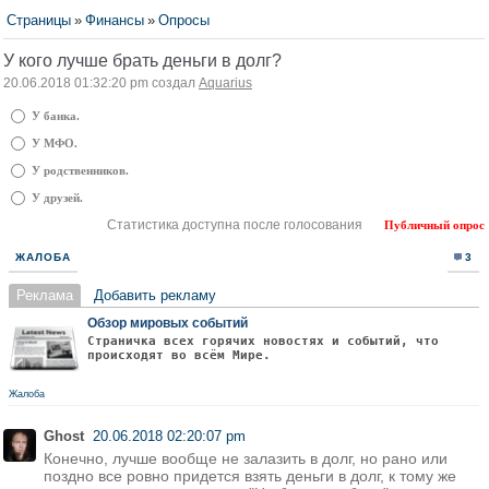
Страницы
»
Финансы
»
Опросы
У кого лучше брать деньги в долг?
20.06.2018 01:32:20 pm создал
Aquarius
У банка.
У МФО.
У родственников.
У друзей.
Статистика доступна после голосования
Публичный опрос
ЖАЛОБА
3
Реклама
Добавить рекламу
Обзор мировых событий
Страничка всех горячих новостях и событий, что
происходят во всём Мире.
Жалоба
Ghost
20.06.2018 02:20:07 pm
Конечно, лучше вообще не залазить в долг, но рано или
поздно все ровно придется взять деньги в долг, к тому же