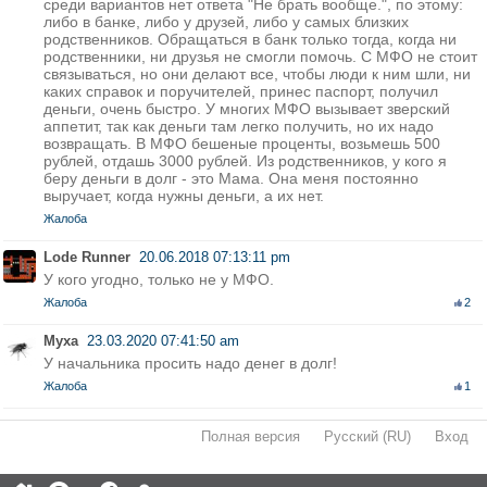
среди вариантов нет ответа "Не брать вообще.", по этому:
либо в банке, либо у друзей, либо у самых близких
родственников. Обращаться в банк только тогда, когда ни
родственники, ни друзья не смогли помочь. С МФО не стоит
связываться, но они делают все, чтобы люди к ним шли, ни
каких справок и поручителей, принес паспорт, получил
деньги, очень быстро. У многих МФО вызывает зверский
аппетит, так как деньги там легко получить, но их надо
возвращать. В МФО бешеные проценты, возьмешь 500
рублей, отдашь 3000 рублей. Из родственников, у кого я
беру деньги в долг - это Мама. Она меня постоянно
выручает, когда нужны деньги, а их нет.
Жалоба
Lode Runner
20.06.2018 07:13:11 pm
У кого угодно, только не у МФО.
Жалоба
2
Муха
23.03.2020 07:41:50 am
У начальника просить надо денег в долг!
Жалоба
1
Полная версия
·
Русский (RU)
·
Вход
·