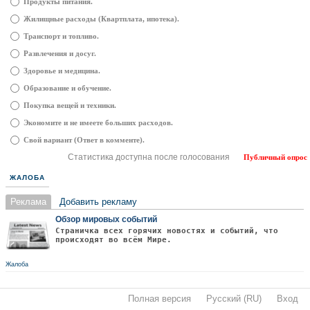
Продукты питания.
Жилищные расходы (Квартплата, ипотека).
Транспорт и топливо.
Развлечения и досуг.
Здоровье и медицина.
Образование и обучение.
Покупка вещей и техники.
Экономите и не имеете больших расходов.
Свой вариант (Ответ в комменте).
Статистика доступна после голосования
Публичный опрос
ЖАЛОБА
Реклама
Добавить рекламу
Обзор мировых событий
Страничка всех горячих новостях и событий, что
происходят во всём Мире.
Жалоба
Полная версия
·
Русский (RU)
·
Вход
·