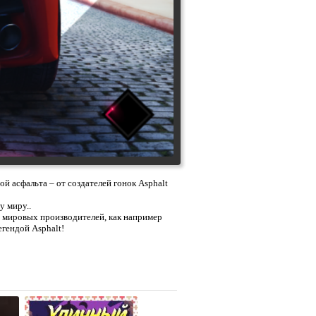
й асфальта – от создателей гонок Asphalt
у миру..
 мировых производителей, как например
егендой Asphalt!