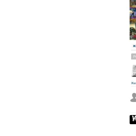
Ж
Р
Жа