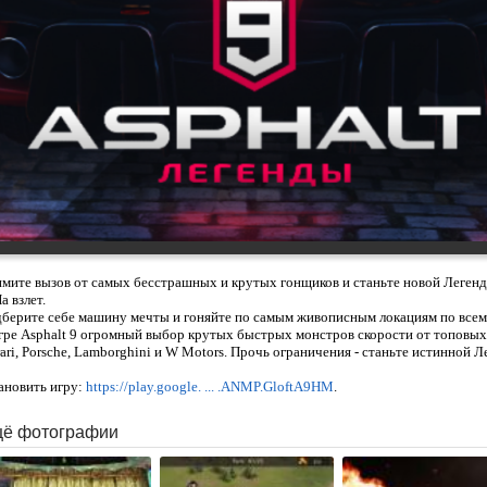
мите вызов от самых бесстрашных и крутых гонщиков и станьте новой Легендо
а взлет.
берите себе машину мечты и гоняйте по самым живописным локациям по всем
гре Asphalt 9 огромный выбор крутых быстрых монстров скорости от топовых
rari, Porsche, Lamborghini и W Motors. Прочь ограничения - станьте истинной Л
ановить игру:
https://play.google. ... .ANMP.GloftA9HM
.
ё фотографии