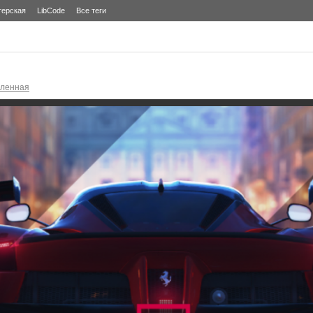
терская
LibCode
Все теги
еленная