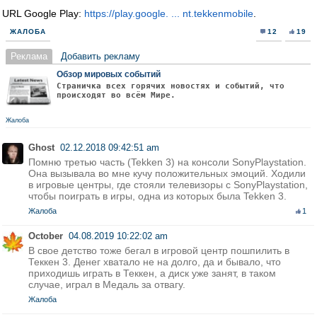
URL Google Play:
https://play.google. ... nt.tekkenmobile
.
ЖАЛОБА
12
19
Реклама
Добавить рекламу
Обзор мировых событий
Страничка всех горячих новостях и событий, что
происходят во всём Мире.
Жалоба
Ghost
02.12.2018 09:42:51 am
Помню третью часть (Tekken 3) на консоли SonyPlaystation.
Она вызывала во мне кучу положительных эмоций. Ходили
в игровые центры, где стояли телевизоры с SonyPlaystation,
чтобы поиграть в игры, одна из которых была Tekken 3.
Жалоба
1
October
04.08.2019 10:22:02 am
В свое детство тоже бегал в игровой центр пошпилить в
Теккен 3. Денег хватало не на долго, да и бывало, что
приходишь играть в Теккен, а диск уже занят, в таком
случае, играл в Медаль за отвагу.
Жалоба