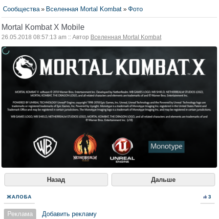
Сообщества
»
Вселенная Mortal Kombat
»
Фото
Mortal Kombat X Mobile
26.05.2018 08:57:13 am :: Автор
Вселенная Mortal Kombat
Назад
Дальше
ЖАЛОБА
3
Реклама
Добавить рекламу