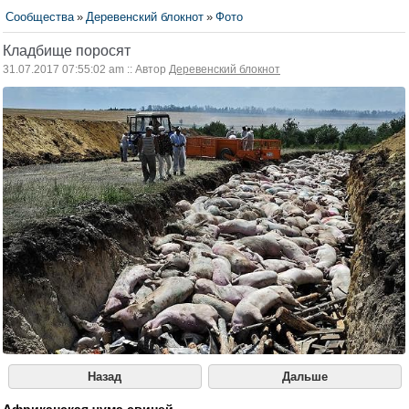
Сообщества
»
Деревенский блокнот
»
Фото
Кладбище поросят
31.07.2017 07:55:02 am :: Автор
Деревенский блокнот
Назад
Дальше