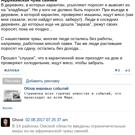
Африканская чума свиней
В деревнях, в которых карантин, усыпляют поросят и вывозят их
на "кладбище". Ни у кого не должно быть поросят. При въезде в
деревню, в которой карантин, проверяют машины, ищут мясо (как
мне сказали, если найдут мясо, заберут). Люди в соседних
деревнях, до которых еще не дошла "зараза", режут своих
поросят, пока не поздно...
С нашествием чумы, многие люди остались без работы,
например, работники мясной лавки. Так же люди растившие
поросят на сдачу, остались без дохода...
Прошел "слушок", что в карантинной зоне приходят на дом и
проверяют холодильник, ищут мясо, чтобы забрать.
ЖАЛОБА
2
2
Реклама
Добавить рекламу
Обзор мировых событий
Страничка всех горячих новостях и событий, что
происходят во всём Мире.
Жалоба
Ghost
02.08.2017 07:25:37 am
В 14 районах Омской области введены ограничительные
меры из-за африканской чумы свиней.