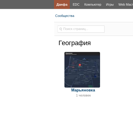
Данфа
EDC
Компьютер
Игры
Web Мас
Сообщества
География
Марьяновка
1 человек