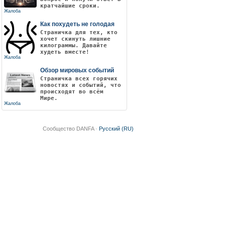
кратчайшие сроки.
Жалоба
Как похудеть не голодая
Страничка для тех, кто
хочет скинуть лишние
килограммы. Давайте
худеть вместе!
Жалоба
Обзор мировых событий
Страничка всех горячих
новостях и событий, что
происходят во всём
Мире.
Жалоба
Сообщество DANFA ·
Русский (RU)