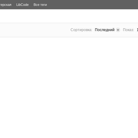
терская
LibCode
Все теги
Сортировка:
Последний
Показ: