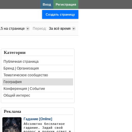
Вход
Регистрация
Создать страницу
15 на странице
Период:
За всё время
Категории
Публичная страница
Бренд | Организация
Тематическое сообщество
География
Конференция | Событие
Общий интерес
Реклама
Гадание [Online]
Абсолютно бесплатное
гадание. Задай свой
вопрос и получи ответ в