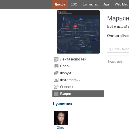
Данфа
EDC
Компьютер
Игры
Web Мас
Марьян
Всё о нашей 
Омская облас
Лента новостей
Видео нет.
Блоги
Форум
Фотографии
Опросы
Видео
1 участник
Ghost