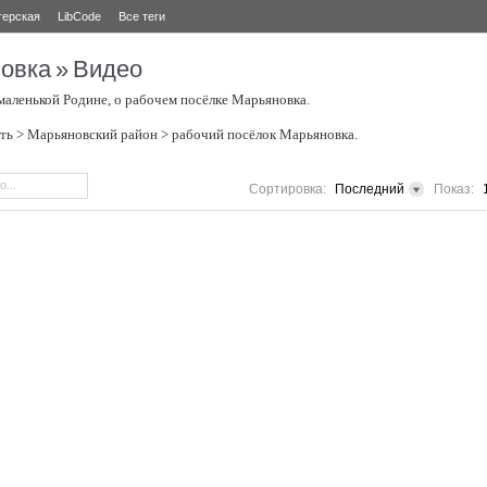
терская
LibCode
Все теги
овка
»
Видео
маленькой Родине, о рабочем посёлке Марьяновка.
ть > Марьяновский район > рабочий посёлок Марьяновка.
Сортировка:
Последний
Показ: