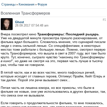
Страницы
»
Киномания
»
Форум
Вселенная Трансформеров
#1
Ghost
28.09.2017 07:54:48 am
Вчера посмотрел кино
Трансформеры: Последний рыцарь
.
Уже на двадцатой минуте просмотра пришло разочарование, от
фильма ждал большего. Сложилось мнение, что сценарий писали
люди с очень сильной ленью. Со спецэффектами, в некоторых
местах тоже работали с большую ленью. Помню, смотрел первую
часть Трансформеров, что вышла в свет в 2007 году, вот там было
круто. Тут, конечно, сыграло чувство "
наконец то Трансформеры
в кино!
", но даже не смотря на это, первая часть лучше в тысячу
раз, чтобы там не говорили.
В пятой части, как и во всех частях, много пафосных речей,
которые исходят от главных героев, Оптимус Прайм, Кейт Егерь и
так далее. Порой эти речи вызывают смех...
Пятая часть не лишена юмора, но все приколы, что были в
фильме не новые, они уже использовались в других фильмах, так,
что смеха они не вызывали.
Если говорить о продолжительности фильма, то мне показалось,
что он через чур растянут, все, что хотел рассказать режиссер