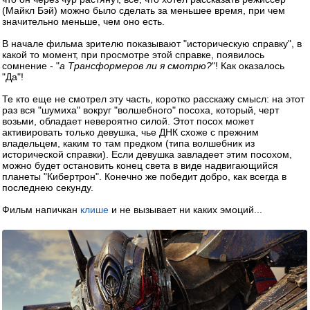
(Майкл Бэй) можно было сделать за меньшее время, при чем
значительно меньше, чем оно есть.
В начале фильма зрителю показывают "историческую справку", в
какой то момент, при просмотре этой справке, появилось
сомнение - "
а Трансформеров ли я смотрю?
"! Как оказалось
"Да"!
Те кто еще не смотрел эту часть, коротко расскажу смысл: на этот
раз вся "шумиха" вокруг "волшебного" посоха, который, черт
возьми, обладает невероятно силой. Этот посох может
активировать только девушка, чье ДНК схоже с прежним
владельцем, каким то там предком (типа волшебник из
исторической справки). Если девушка завладеет этим посохом,
можно будет остановить конец света в виде надвигающийся
планеты "Кибертрон". Конечно же победит добро, как всегда в
последнею секунду.
Фильм напичкан
клише
и не вызывает ни каких эмоций...