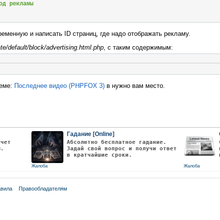
од рекламы
ременную и написать ID страниц, где надо отображать рекламу.
te/default/block/advertising.html.php
, с таким содержимым:
array
(
ox
::
getPhrase
(
'common.advertising'
),
ertising

теме:
Последнее видео (PHPFOX 3)
в нужно вам место.
Гадание [Online]
очет
Абсолютно бесплатное гадание.
ы.
Задай свой вопрос и получи ответ
в кратчайшие сроки.
Жалоба
Жалоба
вила
Правообладателям