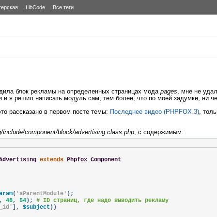
терская
LibCode
Все теги
дила блок рекламы на определенных страницах мода
pages
, мне не уда
 и я решил написать модуль сам, тем более, что по моей задумке, ни чег
это рассказано в первом посте темы:
Последнее видео (PHPFOX 3)
, тол
g/include/component/block/advertising.class.php
, с содержимым:
Advertising
extends
Phpfox_Component
aram
(
'aParentModule'
);
,
48
,
54
);
# ID страниц, где надо выводить рекламу
_id'
],
 $subject
))