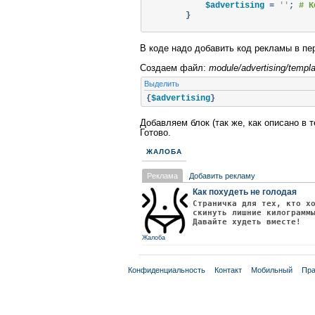
            $advertising 
=
''
;
# К
}
if
(
empty
(
$advertising
))
{
В коде надо добавить код рекламы в пе
return
false
;
}
Создаем файл:
module/advertising/templa
Выделить
        $this
->
template
()->
assign
(
'sHeader'
=>
Phpf
{
$advertising
}
'advertising'
=>
 $adv
)
Добавляем блок (так же, как описано в 
);
Готово.
return
'block'
;
ЖАЛОБА
}
}
Реклама
Добавить рекламу
Как похудеть не голодая
Страничка для тех, кто х
скинуть лишние килограмм
Давайте худеть вместе!
Жалоба
Конфиденциальность
Контакт
Мобильный
Пра