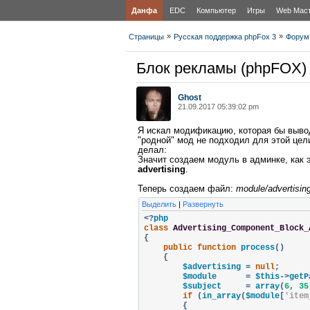
Данфа
EDC
Компьютер
Игры
Web Мас
»
»
Страницы
Русская поддержка phpFox 3
Форум
Блок рекламы (phpFOX)
Ghost
21.09.2017 05:39:02 pm
Я искал модификацию, которая бы выво
"родной" мод не подходил для этой цели
делал:
Значит создаем модуль в админке, как 
advertising
.
Теперь создаем файл:
module/advertisin
Выделить
|
Развернуть
<?
class
Advertising_Component_Block_
{
public
function
 process
()
{
        $advertising 
=
null
;
        $module      
=
 $this
->
getP
        $subject     
=
 array
(
6
,
35
if
(
in_array
(
$module
[
'item
{