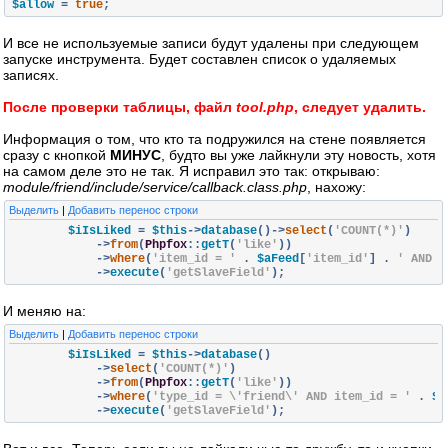
$allow 
=
true
;
        $q 
=
'DELETE FROM phpfox_like WHERE like_id = '
.
 $_GE
        $r 
=
 mysqli_query
(
$connect
,
 $q
);
if
(!
$r
)
И все не используемые записи будут удалены при следующем
{
запуске инструмента. Будет составлен список о удаляемых
            echo 
'Ошибка MySQL: '
.
 mysqli_error
(
$connect
)
.
'
записях.
}
else
После проверки таблицы, файл
tool.php
, следует удалить.
{
            echo 
'Запись успешно удалена!<br />'
;
}
Информация о том, что кто та подружился на стене появляется
}
сразу с кнопкой
МИНУС
, будто вы уже лайкнули эту новость, хотя
на самом деле это не так. Я исправил это так: открываю:
    echo 
'<a href="tool.php">Продолжить проверку</a>.'
;
module/friend/include/service/callback.class.php
, нахожу:
exit
;
}
Выделить
|
Добавить перенос строки
        $iIsLiked 
=
 $this
->
database
()->
select
(
'COUNT(*)'
)
$q 
=
'SELECT * FROM phpfox_like'
;
->
from
(
Phpfox
::
getT
(
'like'
))
$r 
=
 mysqli_query
(
$connect
,
 $q
);
->
where
(
'item_id = '
.
 $aFeed
[
'item_id'
]
.
' AND u
->
execute
(
'getSlaveField'
);
$list 
=
 array
();
while
(
$row 
=
 mysqli_fetch_assoc
(
$r
))
{
И меняю на:
    $list
[]
=
 $row
;
}
Выделить
|
Добавить перенос строки
        $iIsLiked 
=
 $this
->
database
()
echo 
'---------------<br />'
;
->
select
(
'COUNT(*)'
)
echo 
'Проверка таблицы <strong>phpfox_like</strong><br />'
;
->
from
(
Phpfox
::
getT
(
'like'
))
echo 
'Всего записей: <strong>'
.
 count
(
$list
)
.
'</strong><br 
->
where
(
'type_id = \'friend\' AND item_id = '
.
 $a
echo 
'---------------<br />'
;
->
execute
(
'getSlaveField'
);
# Удалять сразу (true - да | false - нет)
$allow 
=
false
;