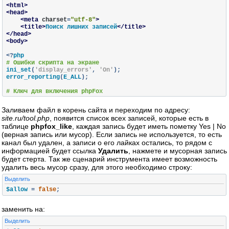
<html>
<head>
<meta
charset
=
"utf-8"
>
<title>
Поиск лишних записей
</title>
</head>
<body>
<?
# Ошибки скрипта на экране
ini_set
(
'display_errors'
,
'On'
);
error_reporting
(
E_ALL
);
# Ключ для включения phpFox
define
(
'PHPFOX'
,
true
);
Заливаем файл в корень сайта и переходим по адресу:
include
(
'include/setting/server.sett.php'
);
site.ru/tool.php
, появится список всех записей, которые есть в
таблице
phpfox_like
, каждая запись будет иметь пометку Yes | No
$connect 
=
 mysqli_connect
(
$_CONF
[
'db'
][
'host'
],
 $_CONF
[
'db'
][
'
(верная запись или мусор). Если запись не используется, то есть
if
(!
$connect
)
{
канал был удален, а записи о его лайках остались, то рядом с
    echo 
'Ошибка подключения MySQL: '
.
 mysqli_connect_error
(
$
информацией будет ссылка
Удалить
, нажмете и мусорная запись
exit
;
будет стерта. Так же сценарий инструмента имеет возможность
}
удалить весь мусор сразу, для этого необходимо строку:
if
(
isset
(
$_GET
[
'del'
]))
Выделить
{
$allow 
=
false
;
if
(!
$_GET
[
'del'
])
{
        echo 
'Ошибка GET.<br />'
;
заменить на:
}
else
Выделить
{