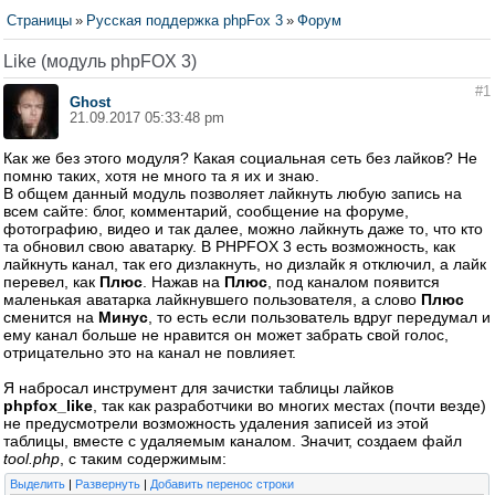
Страницы
»
Русская поддержка phpFox 3
»
Форум
Like (модуль phpFOX 3)
#1
Ghost
21.09.2017 05:33:48 pm
Как же без этого модуля? Какая социальная сеть без лайков? Не
помню таких, хотя не много та я их и знаю.
В общем данный модуль позволяет лайкнуть любую запись на
всем сайте: блог, комментарий, сообщение на форуме,
фотографию, видео и так далее, можно лайкнуть даже то, что кто
та обновил свою аватарку. В PHPFOX 3 есть возможность, как
лайкнуть канал, так его дизлакнуть, но дизлайк я отключил, а лайк
перевел, как
Плюс
. Нажав на
Плюс
, под каналом появится
маленькая аватарка лайкнувшего пользователя, а слово
Плюс
сменится на
Минус
, то есть если пользователь вдруг передумал и
ему канал больше не нравится он может забрать свой голос,
отрицательно это на канал не повлияет.
Я набросал инструмент для зачистки таблицы лайков
phpfox_like
, так как разработчики во многих местах (почти везде)
не предусмотрели возможность удаления записей из этой
таблицы, вместе с удаляемым каналом. Значит, создаем файл
tool.php
, с таким содержимым:
Выделить
|
Развернуть
|
Добавить перенос строки