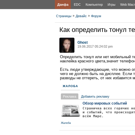
Данфа
EDC
Компьютер
Игры
Web Мас
»
»
Страницы
Девайс
Форум
Как определить тонул т
Ghost
19.06.2017 05:24:02 pm
Определить тонул или нет мобильный те
наклейка красного цвета,значит телефо
Есть люди утверждающие, что можно оп
чего не должно быть на дисплее. Если т
разводы не оттереть, от них избавится 
ЖАЛОБА
Реклама
Добавить рекламу
Обзор мировых событий
Страничка всех горячих н
и событий, что происходя
всём Мире.
Жалоба