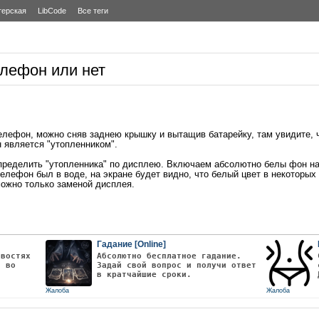
терская
LibCode
Все теги
елефон или нет
лефон, можно сняв заднею крышку и вытащив батарейку, там увидите, ч
н является "утопленником".
ределить "утопленника" по дисплею. Включаем абсолютно белы фон на 
елефон был в воде, на экране будет видно, что белый цвет в некоторых 
можно только заменой дисплея.
Гадание [Online]
овостях
Абсолютно бесплатное гадание.
т во
Задай свой вопрос и получи ответ
в кратчайшие сроки.
Жалоба
Жалоба