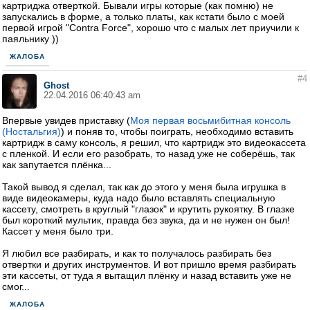
картриджа отверткой. Бывали игры которые (как помню) не
запускались в форме, а только платы, как кстати было с моей
первой игрой "Contra Force", хорошо что с малых лет приучили к
паяльнику ))
ЖАЛОБА
#4
Ghost
22.04.2016 06:40:43 am
Впервые увидев приставку (
Моя первая восьмибитная консоль
(Ностальгия)
) и поняв то, чтобы поиграть, необходимо вставить
картридж в саму консоль, я решил, что картридж это видеокассета
с пленкой. И если его разобрать, то назад уже не соберёшь, так
как запутается плёнка...
Такой вывод я сделал, так как до этого у меня была игрушка в
виде видеокамеры, куда надо было вставлять специальную
кассету, смотреть в круглый "глазок" и крутить рукоятку. В глазке
был короткий мультик, правда без звука, да и не нужен он был!
Кассет у меня было три.
Я любил все разбирать, и как то получалось разбирать без
отвертки и других инструментов. И вот пришло время разбирать
эти кассеты, от туда я вытащил плёнку и назад вставить уже не
смог...
ЖАЛОБА