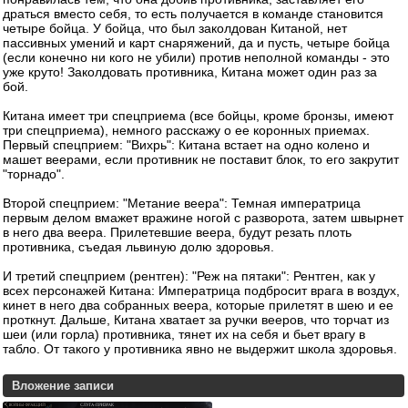
драться вместо себя, то есть получается в команде становится
четыре бойца. У бойца, что был заколдован Китаной, нет
пассивных умений и карт снаряжений, да и пусть, четыре бойца
(если конечно ни кого не убили) против неполной команды - это
уже круто! Заколдовать противника, Китана может один раз за
бой.
Китана имеет три спецприема (все бойцы, кроме бронзы, имеют
три спецприема), немного расскажу о ее коронных приемах.
Первый спецприем: "Вихрь": Китана встает на одно колено и
машет веерами, если противник не поставит блок, то его закрутит
"торнадо".
Второй спецприем: "Метание веера": Темная императрица
первым делом вмажет вражине ногой с разворота, затем швырнет
в него два веера. Прилетевшие веера, будут резать плоть
противника, съедая львиную долю здоровья.
И третий спецприем (рентген): "Реж на пятаки": Рентген, как у
всех персонажей Китана: Императрица подбросит врага в воздух,
кинет в него два собранных веера, которые прилетят в шею и ее
проткнут. Дальше, Китана хватает за ручки вееров, что торчат из
шеи (или горла) противника, тянет их на себя и бьет врагу в
табло. От такого у противника явно не выдержит школа здоровья.
Вложение записи