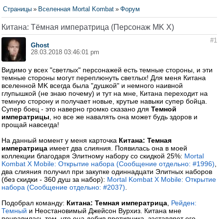
Страницы
»
Вселенная Mortal Kombat
»
Форум
Китана: Тёмная императрица (Персонаж MK X)
#1
Ghost
28.03.2018 03:46:01 pm
Видимо у всех "светлых" персонажей есть темные стороны, и эти
темные стороны могут переплюнуть светлых! Для меня Китана
вселенной MK всегда была "душкой" и немного наивной
глупышкой (не знаю почему) и тут на мне, Китана переходит на
темную сторону и получает новые, крутые навыки супер бойца.
Супер боец - это наверно громко сказано для
Темной
императрицы
, но все же навалять она может будь здоров и
прощай навсегда!
На данный момент у меня карточка
Китана: Темная
императрица
имеет два слияния. Появилась она в моей
коллекции благодаря Элитному набору со скидкой 25%:
Mortal
Kombat X Mobile: Открытие набора (Сообщение отдельно: #1996)
,
два слияния получил при закупке одиннадцати Элитных наборов
(без скидки - 360 душ за набор):
Mortal Kombat X Mobile: Открытие
набора (Сообщение отдельно: #2037)
.
Подобрал команду:
Китана: Темная императрица
,
Рейден:
Темный
и Неостановимый Джейсон Вурхиз. Китана мне
понравилась тем, что она добив противника, заставляет его