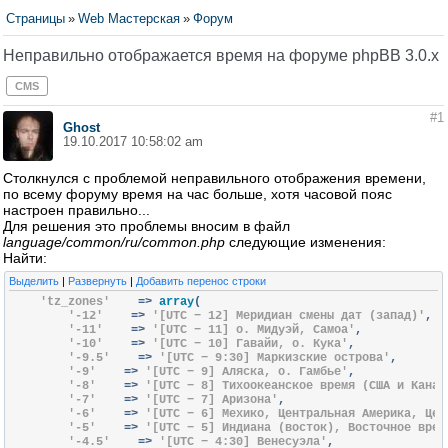
Страницы
»
Web Мастерская
»
Форум
Неправильно отображается время на форуме phpBB 3.0.x
CMS
#1
Ghost
19.10.2017 10:58:02 am
Столкнулся с проблемой неправильного отображения времени,
по всему форуму время на час больше, хотя часовой пояс
настроен правильно...
Для решения это проблемы вносим в файл
language/common/ru/common.php
следующие изменения:
Найти:
Выделить
|
Развернуть
|
Добавить перенос строки
'tz_zones'
=>
 array
(
'-12'
=>
'[UTC − 12] Меридиан смены дат (запад)'
,
'-11'
=>
'[UTC − 11] о. Мидуэй, Самоа'
,
'-10'
=>
'[UTC − 10] Гавайи, о. Кука'
,
'-9.5'
=>
'[UTC − 9:30] Маркизские острова'
,
'-9'
=>
'[UTC − 9] Аляска, о. Гамбье'
,
'-8'
=>
'[UTC − 8] Тихоокеанское время (США и Канад
'-7'
=>
'[UTC − 7] Аризона'
,
'-6'
=>
'[UTC − 6] Мехико, Центральная Америка, Цен
'-5'
=>
'[UTC − 5] Индиана (восток), Восточное врем
'-4.5'
=>
'[UTC − 4:30] Венесуэла'
,