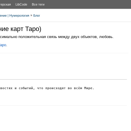
терская
LibCode
Все теги
»
дение | Нумерология
Блог
ие карт Таро)
ксимально положительная связь между двух объектов, любовь.
Таро
.
овостях и событий, что происходят во всём Мире.