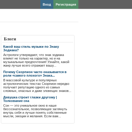
Вход
Регистрация
Блоги
Какой ваш стиль музыки по Знаку
Зодиака?
Астрологи утверждают, что знак зодиака
влияет не только на характер, но и на
музыкальные предпочтения! Узнайте, какой
жанр лучше всего отражает вашу...
Почему Скорпион часто оказывается в
роли «самого плохого» Знака...
В массовой культуре и популярных
астрологических текстах Скорпион нередко
получает репутацию одного из самых
сложных, опасных и даже зловещих знаков...
Девушка строит глазки другому |
Толкование сна
Сон — это уникальное окно в наше
бессознательное, позволяющее заглянуть
внутрь себя и лучше понять собственные
мысли, эмоции и желания. Если вам...