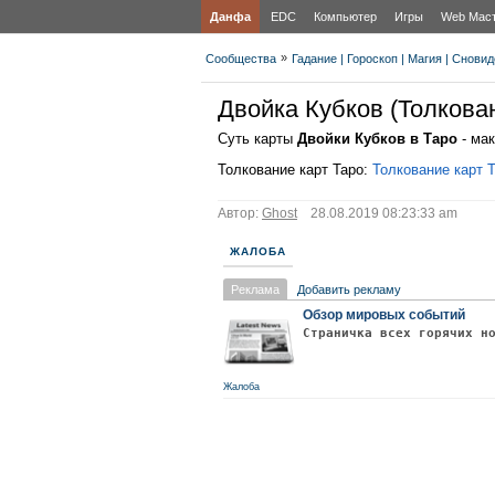
Данфа
EDC
Компьютер
Игры
Web Мас
»
Сообщества
Гадание | Гороскоп | Магия | Снови
Двойка Кубков (Толкован
Суть карты
Двойки Кубков в Таро
- ма
Толкование карт Таро:
Толкование карт 
Автор:
Ghost
28.08.2019 08:23:33 am
ЖАЛОБА
Реклама
Добавить рекламу
Обзор мировых событий
Страничка всех горячих н
Жалоба