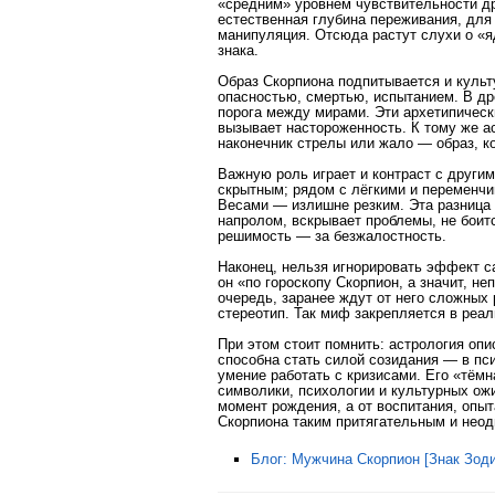
«средним» уровнем чувствительности др
естественная глубина переживания, для
манипуляция. Отсюда растут слухи о «
знака.
Образ Скорпиона подпитывается и культ
опасностью, смертью, испытанием. В дре
порога между мирами. Эти архетипическ
вызывает настороженность. К тому же а
наконечник стрелы или жало — образ, ко
Важную роль играет и контраст с други
скрытным; рядом с лёгкими и перемен
Весами — излишне резким. Эта разница 
напролом, вскрывает проблемы, не боитс
решимость — за безжалостность.
Наконец, нельзя игнорировать эффект с
он «по гороскопу Скорпион, а значит, н
очередь, заранее ждут от него сложных
стереотип. Так миф закрепляется в реал
При этом стоит помнить: астрология опи
способна стать силой созидания — в пси
умение работать с кризисами. Его «тёмн
символики, психологии и культурных ож
момент рождения, а от воспитания, опыт
Скорпиона таким притягательным и нео
Блог: Мужчина Скорпион [Знак Зоди