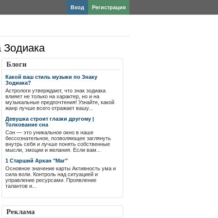
Вход
Регистрация
а Зодиака
Блоги
Какой ваш стиль музыки по Знаку
Зодиака?
Астрологи утверждают, что знак зодиака
влияет не только на характер, но и на
музыкальные предпочтения! Узнайте, какой
жанр лучше всего отражает вашу...
Девушка строит глазки другому |
Толкование сна
Сон — это уникальное окно в наше
бессознательное, позволяющее заглянуть
внутрь себя и лучше понять собственные
мысли, эмоции и желания. Если вам...
1 Старший Аркан "Маг"
Основное значение карты Активность ума и
сила воли. Контроль над ситуацией и
управление ресурсами. Проявление
талантов и...
Реклама