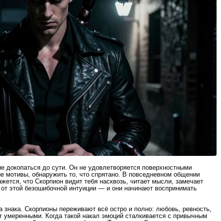
е докопаться до сути. Он не удовлетворяется поверхностными
е мотивы, обнаружить то, что спрятано. В повседневном общении
ажется, что Скорпион видит тебя насквозь, читает мысли, замечает
от этой безошибочной интуиции — и они начинают воспринимать
знака. Скорпионы переживают всё остро и полно: любовь, ревность,
ют умеренными. Когда такой накал эмоций сталкивается с привычным