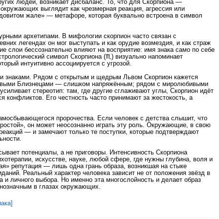
угих людей, возникает дисбаланс. То, что для Скорпиона —
 окружающих выглядит как чрезмерная реакция, агрессия или
ядовитом жале» — метафоре, которая буквально встроена в символ
урными архетипами. В мифологии скорпион часто связан с
вних легендах он мог выступать и как орудие возмездия, и как страж
ие слои бессознательно влияют на восприятие: имя знака само по себе
стрологический символ Скорпиона (♏) визуально напоминает
торый интуитивно ассоциируется с угрозой.
ми знаками. Рядом с открытым и щедрым Львом Скорпион кажется
чивыми Близнецами — слишком напряжённым; рядом с миролюбивыми
усиливает стереотип: там, где другие сглаживают углы, Скорпион идёт
я конфликтов. Его честность часто принимают за жестокость, а
амосбывающегося пророчества. Если человек с детства слышит, что
епростой», он может неосознанно играть эту роль. Окружающие, в свою
 реакций — и замечают только те поступки, которые подтверждают
ьности.
сывает потенциалы, а не приговоры. Интенсивность Скорпиона
хотерапии, искусстве, науке, любой сфере, где нужны глубина, воля и
ая» репутация — лишь одна грань образа, возникшая на стыке
иданий. Реальный характер человека зависит не от положения звёзд в
а и личного выбора. Но именно эта многослойность и делает образ
днозначным в глазах окружающих.
ака]