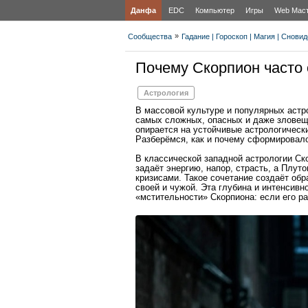
Данфа
EDC
Компьютер
Игры
Web Мас
»
Сообщества
Гадание | Гороскоп | Магия | Снови
Почему Скорпион часто 
Астрология
В массовой культуре и популярных астр
самых сложных, опасных и даже зловещи
опирается на устойчивые астрологически
Разберёмся, как и почему сформировало
В классической западной астрологии С
задаёт энергию, напор, страсть, а Плут
кризисами. Такое сочетание создаёт обр
своей и чужой. Эта глубина и интенсив
«мстительности» Скорпиона: если его ра