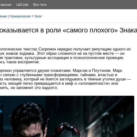
терская
LibCode
Все теги
»
дение | Нумерология
Блог
оказывается в роли «самого плохого» Знак
ологических текстах Скорпион нередко получает репутацию одного из
х знаков зодиака. Этот образ сложился не на пустом месте — он
е трактовки, культурные ассоциации и психологические проекции.
сь такое восприятие.
корпион управляется двумя планетами: Марсом и Плутоном. Марс
он связан с глубинными трансформациями, тайнами, властью и
аз человека, который не боится заглядывать в тёмные уголки души —
ность эмоций легко превращается в миф о «злопамятности» или
нить, он запомнит это надолго.