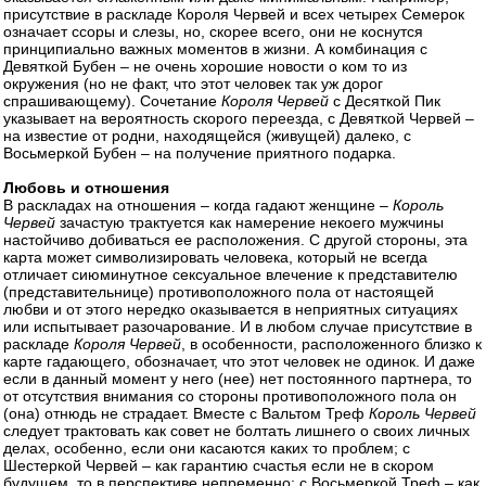
присутствие в раскладе Короля Червей и всех четырех Семерок
означает ссоры и слезы, но, скорее всего, они не коснутся
принципиально важных моментов в жизни. А комбинация с
Девяткой Бубен – не очень хорошие новости о ком то из
окружения (но не факт, что этот человек так уж дорог
спрашивающему). Сочетание
Короля Червей
с Десяткой Пик
указывает на вероятность скорого переезда, с Девяткой Червей –
на известие от родни, находящейся (живущей) далеко, с
Восьмеркой Бубен – на получение приятного подарка.
Любовь и отношения
В раскладах на отношения – когда гадают женщине –
Король
Червей
зачастую трактуется как намерение некоего мужчины
настойчиво добиваться ее расположения. С другой стороны, эта
карта может символизировать человека, который не всегда
отличает сиюминутное сексуальное влечение к представителю
(представительнице) противоположного пола от настоящей
любви и от этого нередко оказывается в неприятных ситуациях
или испытывает разочарование. И в любом случае присутствие в
раскладе
Короля Червей
, в особенности, расположенного близко к
карте гадающего, обозначает, что этот человек не одинок. И даже
если в данный момент у него (нее) нет постоянного партнера, то
от отсутствия внимания со стороны противоположного пола он
(она) отнюдь не страдает. Вместе с Вальтом Треф
Король Червей
следует трактовать как совет не болтать лишнего о своих личных
делах, особенно, если они касаются каких то проблем; с
Шестеркой Червей – как гарантию счастья если не в скором
будущем, то в перспективе непременно; с Восьмеркой Треф – как