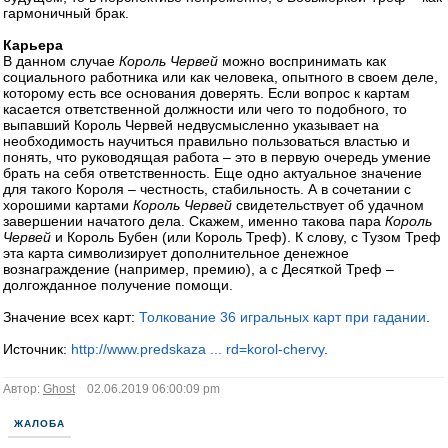
гармоничный брак.
Карьера
В данном случае
Король Червей
можно воспринимать как
социального работника или как человека, опытного в своем деле,
которому есть все основания доверять. Если вопрос к картам
касается ответственной должности или чего то подобного, то
выпавший Король Червей недвусмысленно указывает на
необходимость научиться правильно пользоваться властью и
понять, что руководящая работа – это в первую очередь умение
брать на себя ответственность. Еще одно актуальное значение
для такого Короля – честность, стабильность. А в сочетании с
хорошими картами
Король Червей
свидетельствует об удачном
завершении начатого дела. Скажем, именно такова пара
Король
Червей
и Король Бубен (или Король Треф). К слову, с Тузом Треф
эта карта символизирует дополнительное денежное
вознаграждение (например, премию), а с Десяткой Треф –
долгожданное получение помощи.
Значение всех карт:
Толкование 36 игральных карт при гадании
.
Источник:
http://www.predskaza ... rd=korol-chervy
.
Автор:
Ghost
02.06.2019 06:00:09 pm
ЖАЛОБА