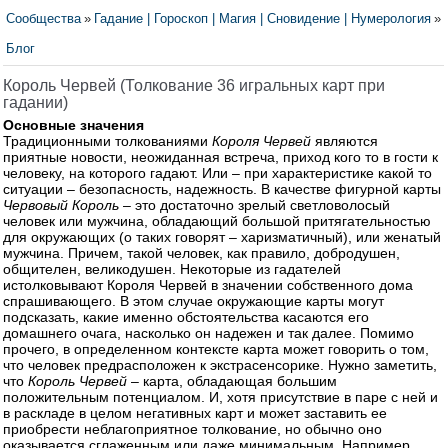
Сообщества
»
Гадание | Гороскоп | Магия | Сновидение | Нумерология
»
Блог
Король Червей (Толкование 36 игральных карт при
гадании)
Основные значения
Традиционными толкованиями
Короля Червей
являются
приятные новости, неожиданная встреча, приход кого то в гости к
человеку, на которого гадают. Или – при характеристике какой то
ситуации – безопасность, надежность. В качестве фигурной карты
Червовый Король
– это достаточно зрелый светловолосый
человек или мужчина, обладающий большой притягательностью
для окружающих (о таких говорят – харизматичный), или женатый
мужчина. Причем, такой человек, как правило, добродушен,
общителен, великодушен. Некоторые из гадателей
истолковывают Короля Червей в значении собственного дома
спрашивающего. В этом случае окружающие карты могут
подсказать, какие именно обстоятельства касаются его
домашнего очага, насколько он надежен и так далее. Помимо
прочего, в определенном контексте карта может говорить о том,
что человек предрасположен к экстрасенсорике. Нужно заметить,
что
Король Червей
– карта, обладающая большим
положительным потенциалом. И, хотя присутствие в паре с ней и
в раскладе в целом негативных карт и может заставить ее
приобрести неблагоприятное толкование, но обычно оно
оказывается сглаженным или даже минимальным. Например,