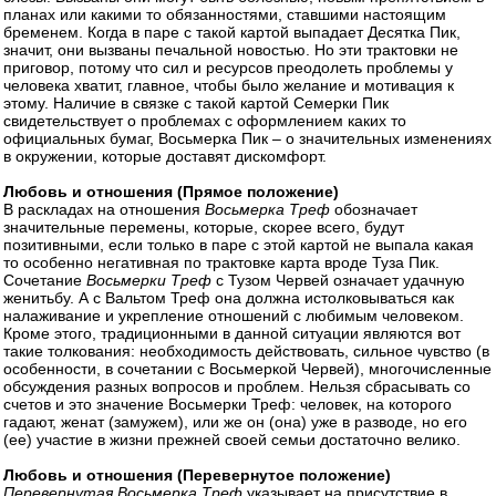
планах или какими то обязанностями, ставшими настоящим
бременем. Когда в паре с такой картой выпадает Десятка Пик,
значит, они вызваны печальной новостью. Но эти трактовки не
приговор, потому что сил и ресурсов преодолеть проблемы у
человека хватит, главное, чтобы было желание и мотивация к
этому. Наличие в связке с такой картой Семерки Пик
свидетельствует о проблемах с оформлением каких то
официальных бумаг, Восьмерка Пик – о значительных изменениях
в окружении, которые доставят дискомфорт.
Любовь и отношения (Прямое положение)
В раскладах на отношения
Восьмерка Треф
обозначает
значительные перемены, которые, скорее всего, будут
позитивными, если только в паре с этой картой не выпала какая
то особенно негативная по трактовке карта вроде Туза Пик.
Сочетание
Восьмерки Треф
с Тузом Червей означает удачную
женитьбу. А с Вальтом Треф она должна истолковываться как
налаживание и укрепление отношений с любимым человеком.
Кроме этого, традиционными в данной ситуации являются вот
такие толкования: необходимость действовать, сильное чувство (в
особенности, в сочетании с Восьмеркой Червей), многочисленные
обсуждения разных вопросов и проблем. Нельзя сбрасывать со
счетов и это значение Восьмерки Треф: человек, на которого
гадают, женат (замужем), или же он (она) уже в разводе, но его
(ее) участие в жизни прежней своей семьи достаточно велико.
Любовь и отношения (Перевернутое положение)
Перевернутая Восьмерка Треф
указывает на присутствие в