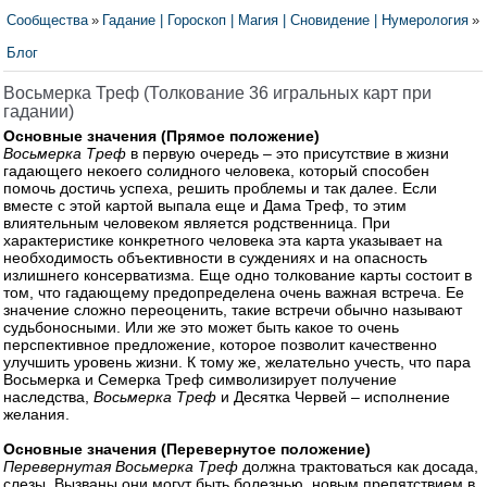
Сообщества
»
Гадание | Гороскоп | Магия | Сновидение | Нумерология
»
Блог
Восьмерка Треф (Толкование 36 игральных карт при
гадании)
Основные значения (Прямое положение)
Восьмерка Треф
в первую очередь – это присутствие в жизни
гадающего некоего солидного человека, который способен
помочь достичь успеха, решить проблемы и так далее. Если
вместе с этой картой выпала еще и Дама Треф, то этим
влиятельным человеком является родственница. При
характеристике конкретного человека эта карта указывает на
необходимость объективности в суждениях и на опасность
излишнего консерватизма. Еще одно толкование карты состоит в
том, что гадающему предопределена очень важная встреча. Ее
значение сложно переоценить, такие встречи обычно называют
судьбоносными. Или же это может быть какое то очень
перспективное предложение, которое позволит качественно
улучшить уровень жизни. К тому же, желательно учесть, что пара
Восьмерка и Семерка Треф символизирует получение
наследства,
Восьмерка Треф
и Десятка Червей – исполнение
желания.
Основные значения (Перевернутое положение)
Перевернутая Восьмерка Треф
должна трактоваться как досада,
слезы. Вызваны они могут быть болезнью, новым препятствием в