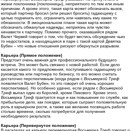
жизни поклонника (поклонницы), неприятного по тем или иным
причинам. А кроме этого, такая карта может обозначать вызов,
который партнер бросил (или решил бросить) гадающему с
целью подчинить его, ограничить или навязать ему какие то
обязанности. В эмоциональном плане такая карта может
обозначать обманутые надежды, неприязнь или чувство
ненависти к партнеру. Помимо прочего, оказавшийся рядом
Валет Червей говорит о том, что будет вестись обсуждение чьих
то недостатков, а находящаяся в паре с такой картой Девятка
Бубен – что новые отношения рискуют обернуться разрывом.
Карьера (Прямое положение)
Предстоит очень важная для профессионального будущего
встреча. Это может быть связано с новой работой. Если дело
касается какого то предложения, поступившего гадающему от
руководства или партнера по бизнесу, то его можно считать
достаточно перспективным (когда рядом с
Восьмеркой Треф
появляется Валет Бубен, то это говорит об очень хороших
перспективах). Но особенно удачно, если рядом с
Восьмеркой
Треф
выпал один из Королей, кроме Пикового. Кроме этого,
Восьмерка Треф
трактуется еще и как повышение по службе, как
прибыльное дело, как поездки, которые сыграют положительную
роль в карьерном росте, а также как желание посвящать работе
столько времени, сколько потребуется для получения
необходимого результата.
Карьера (Перевернутое положение)
В раскладах на карьеру
перевернутая Восьмерка Треф
говорит о