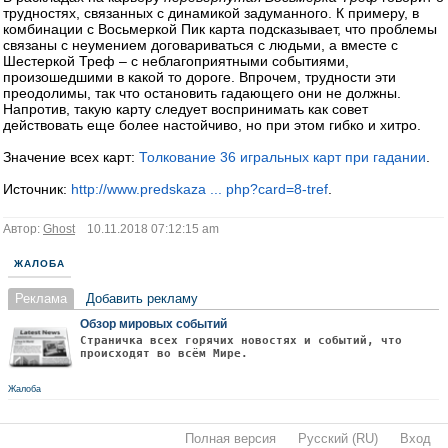
трудностях, связанных с динамикой задуманного. К примеру, в
комбинации с Восьмеркой Пик карта подсказывает, что проблемы
связаны с неумением договариваться с людьми, а вместе с
Шестеркой Треф – с неблагоприятными событиями,
произошедшими в какой то дороге. Впрочем, трудности эти
преодолимы, так что остановить гадающего они не должны.
Напротив, такую карту следует воспринимать как совет
действовать еще более настойчиво, но при этом гибко и хитро.
Значение всех карт:
Толкование 36 игральных карт при гадании
.
Источник:
http://www.predskaza ... php?card=8-tref
.
Автор:
Ghost
10.11.2018 07:12:15 am
ЖАЛОБА
Реклама
Добавить рекламу
Обзор мировых событий
Страничка всех горячих новостях и событий, что
происходят во всём Мире.
Жалоба
Полная версия
·
Русский (RU)
·
Вход
·