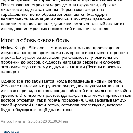
судьбе принцессы Хорнет в чужеземном королевстве Фарлум.
Повествование строится через детали окружения, обрывки
диалогов и редкие кат-сцены. Персонажи говорят на
тарабарщине, но их образы запоминаются благодаря
великолепной анимации и озвучке. Саундтрек идеально
дополняет происходящее, усиливая эмоциональный отклик от
исследования мрачных подземелий и солнечных полян.
Итог: любовь сквозь боль
Hollow Knight: Silksong — это монументальное произведение
искусства, которое временами намеренно испытывает терпение
игрока. Её ругают за завышенную сложность, утомительные
пробежки до боссов, скудность наград за секреты и сложную
экономическую систему с двумя валютами (бусины и осколки
панциря).
Однако всё это забывается, когда попадаешь в новый регион.
Желание выключить игру из-за очередной неудачи мгновенно
исчезает при виде потрясающих пейзажей и гениального дизайна
уровней. Это игра контрастов, где каждый шаг может принести как
восторг открытия, так и горечь поражения. Она захватывает дух
своей красотой и сложностью, оставляя послевкусие, которое
будет обсуждаться ещё долгие годы.
Автор:
Никита
20.06.2026 01:30:04 pm
ЖАЛОБА