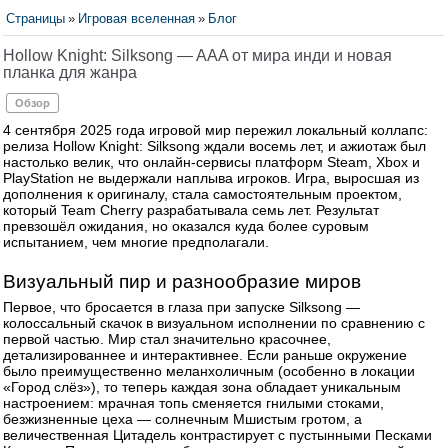
Страницы
»
Игровая вселенная
»
Блог
Hollow Knight: Silksong — AAA от мира инди и новая
планка для жанра
Обзор
4 сентября 2025 года игровой мир пережил локальный коллапс:
релиза Hollow Knight: Silksong ждали восемь лет, и ажиотаж был
настолько велик, что онлайн-сервисы платформ Steam, Xbox и
PlayStation не выдержали наплыва игроков. Игра, выросшая из
дополнения к оригиналу, стала самостоятельным проектом,
который Team Cherry разрабатывала семь лет. Результат
превзошёл ожидания, но оказался куда более суровым
испытанием, чем многие предполагали.
Визуальный пир и разнообразие миров
Первое, что бросается в глаза при запуске Silksong —
колоссальный скачок в визуальном исполнении по сравнению с
первой частью. Мир стал значительно красочнее,
детализированнее и интерактивнее. Если раньше окружение
было преимущественно меланхоличным (особенно в локации
«Город слёз»), то теперь каждая зона обладает уникальным
настроением: мрачная топь сменяется гнилыми стоками,
безжизненные цеха — солнечным Мшистым гротом, а
величественная Цитадель контрастирует с пустынными Песками