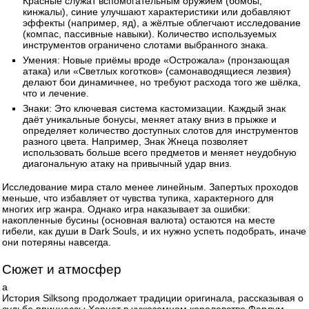
Красные служат вспомогательным оружием (бомбы,
кинжалы), синие улучшают характеристики или добавляют
эффекты (например, яд), а жёлтые облегчают исследование
(компас, пассивные навыки). Количество используемых
инструментов ограничено слотами выбранного знака.
Умения: Новые приёмы вроде «Острожала» (пронзающая
атака) или «Светлых коготков» (самонаводящиеся лезвия)
делают бои динамичнее, но требуют расхода того же шёлка,
что и лечение.
Знаки: Это ключевая система кастомизации. Каждый знак
даёт уникальные бонусы, меняет атаку вниз в прыжке и
определяет количество доступных слотов для инструментов
разного цвета. Например, Знак Жнеца позволяет
использовать больше всего предметов и меняет неудобную
диагональную атаку на привычный удар вниз.
Исследование мира стало менее линейным. Запертых проходов
меньше, что избавляет от чувства тупика, характерного для
многих игр жанра. Однако игра наказывает за ошибки:
накопленные бусины (основная валюта) остаются на месте
гибели, как души в Dark Souls, и их нужно успеть подобрать, иначе
они потеряны навсегда.
Сюжет и атмосфер
а
История Silksong продолжает традиции оригинала, рассказывая о