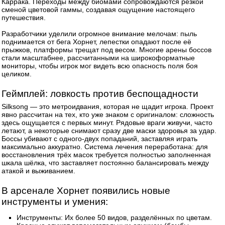
Каррака. Переходы между биомами сопровождаются резкой
сменой цветовой гаммы, создавая ощущение настоящего
путешествия.
Разработчики уделили огромное внимание мелочам: пыль
поднимается от бега Хорнет, лепестки опадают после её
прыжков, платформы трещат под весом. Многие арены боссов
стали масштабнее, рассчитанными на широкоформатные
мониторы, чтобы игрок мог видеть всю опасность поля боя
целиком.
Геймплей: ловкость против беспощадности
Silksong — это метроидвания, которая не щадит игрока. Проект
явно рассчитан на тех, кто уже знаком с оригиналом: сложность
здесь ощущается с первых минут. Рядовые враги живучи, часто
летают, а некоторые снимают сразу две маски здоровья за удар.
Боссы убивают с одного-двух попаданий, заставляя играть
максимально аккуратно. Система лечения переработана: для
восстановления трёх масок требуется полностью заполненная
шкала шёлка, что заставляет постоянно балансировать между
атакой и выживанием.
В арсенале Хорнет появились новые
инструменты и умения:
Инструменты: Их более 50 видов, разделённых по цветам.