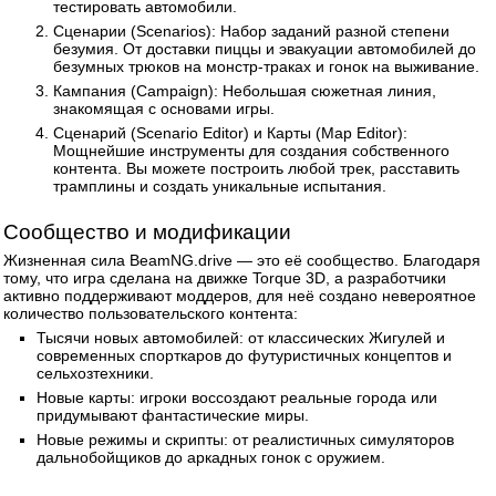
тестировать автомобили.
Сценарии (Scenarios): Набор заданий разной степени
безумия. От доставки пиццы и эвакуации автомобилей до
безумных трюков на монстр-траках и гонок на выживание.
Кампания (Campaign): Небольшая сюжетная линия,
знакомящая с основами игры.
Сценарий (Scenario Editor) и Карты (Map Editor):
Мощнейшие инструменты для создания собственного
контента. Вы можете построить любой трек, расставить
трамплины и создать уникальные испытания.
Сообщество и модификации
Жизненная сила BeamNG.drive — это её сообщество. Благодаря
тому, что игра сделана на движке Torque 3D, а разработчики
активно поддерживают моддеров, для неё создано невероятное
количество пользовательского контента:
Тысячи новых автомобилей: от классических Жигулей и
современных спорткаров до футуристичных концептов и
сельхозтехники.
Новые карты: игроки воссоздают реальные города или
придумывают фантастические миры.
Новые режимы и скрипты: от реалистичных симуляторов
дальнобойщиков до аркадных гонок с оружием.