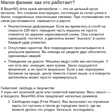
Магия физики: как это работает?
В BeamNG.drive кузов автомобиля — это не цельный кусок
металла. Это сложная конструкция, состоящая из сотен узлов и
балок, соединённых эластичными связями. При столкновении эти
связи растягиваются, сжимаются и рвутся.
Реалистичные деформации: Если вы врежетесь в столб на
скорости 100 км/ч, передняя часть машины не просто
помнётся по заранее нарисованной схеме. Она сложится
гармошкой, погнётся, а двигатель может "въехать" в салон.
Каждый удар уникален.
Отсутствие скриптов: Все повреждения просчитываются в
реальном времени. Вы никогда не увидите двух абсолютно
одинаковых аварий.
Поведение на дороге: Машины ведут себя как настоящие. У
них есть вес, инерция, крен кузова. Занос ощущается
физически, а не просто визуально. Если у вас перегружен
багажник на крыше, центр тяжести станет выше, и в повороте
автомобиль может просто перевернуться.
Геймплей: свобода и творчество
У игры нет конечной цели или сюжетной кампании. Весь смысл —
в процессе. BeamNG.drive предлагает несколько режимов:
Свободная езда (Free Roam): Вас выпускают на огромные
карты (от пустынь и лесов до городских трасс), где вы
можете делать что угодно. Кататься, исследовать,