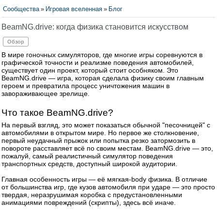
Сообщества
»
Игровая вселенная
»
Блог
BeamNG.drive: когда физика становится искусством
Обзор
В мире гоночных симуляторов, где многие игры соревнуются в
графической точности и реализме поведения автомобилей,
существует один проект, который стоит особняком. Это
BeamNG.drive — игра, которая сделала физику своим главным
героем и превратила процесс уничтожения машин в
завораживающее зрелище.
Что такое BeamNG.drive?
На первый взгляд, это может показаться обычной "песочницей" с
автомобилями в открытом мире. Но первое же столкновение,
первый неудачный прыжок или попытка резко затормозить в
повороте расставляет всё по своим местам. BeamNG.drive — это,
пожалуй, самый реалистичный симулятор поведения
транспортных средств, доступный широкой аудитории.
Главная особенность игры — её мягкая-body физика. В отличие
от большинства игр, где кузов автомобиля при ударе — это просто
твердая, неразрушимая коробка с предустановленными
анимациями повреждений (скрипты), здесь всё иначе.