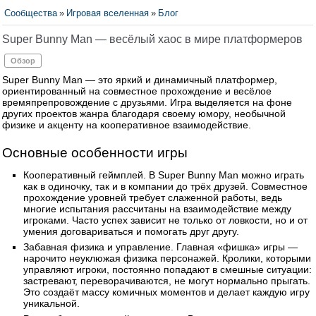
Сообщества
»
Игровая вселенная
»
Блог
Super Bunny Man — весёлый хаос в мире платформеров
Обзор
Super Bunny Man — это яркий и динамичный платформер,
ориентированный на совместное прохождение и весёлое
времяпрепровождение с друзьями. Игра выделяется на фоне
других проектов жанра благодаря своему юмору, необычной
физике и акценту на кооперативное взаимодействие.
Основные особенности игры
Кооперативный геймплей. В Super Bunny Man можно играть
как в одиночку, так и в компании до трёх друзей. Совместное
прохождение уровней требует слаженной работы, ведь
многие испытания рассчитаны на взаимодействие между
игроками. Часто успех зависит не только от ловкости, но и от
умения договариваться и помогать друг другу.
Забавная физика и управление. Главная «фишка» игры —
нарочито неуклюжая физика персонажей. Кролики, которыми
управляют игроки, постоянно попадают в смешные ситуации:
застревают, переворачиваются, не могут нормально прыгать.
Это создаёт массу комичных моментов и делает каждую игру
уникальной.