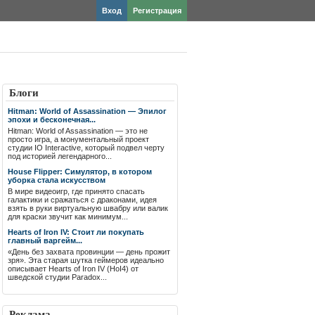
Вход
Регистрация
Блоги
Hitman: World of Assassination — Эпилог
эпохи и бесконечная...
Hitman: World of Assassination — это не
просто игра, а монументальный проект
студии IO Interactive, который подвел черту
под историей легендарного...
House Flipper: Симулятор, в котором
уборка стала искусством
В мире видеоигр, где принято спасать
галактики и сражаться с драконами, идея
взять в руки виртуальную швабру или валик
для краски звучит как минимум...
Hearts of Iron IV: Стоит ли покупать
главный варгейм...
«День без захвата провинции — день прожит
зря». Эта старая шутка геймеров идеально
описывает Hearts of Iron IV (HoI4) от
шведской студии Paradox...
Реклама