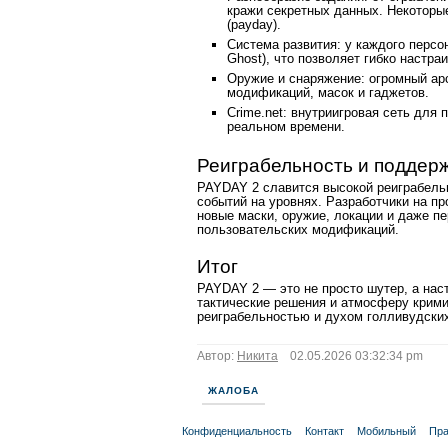
кражи секретных данных. Некоторы
(payday).
Система развития: у каждого персон
Ghost), что позволяет гибко настр
Оружие и снаряжение: огромный ар
модификаций, масок и гаджетов.
Crime.net: внутриигровая сеть для 
реальном времени.
Реиграбельность и поддер
PAYDAY 2 славится высокой реиграбельн
событий на уровнях. Разработчики на п
новые маски, оружие, локации и даже п
пользовательских модификаций.
Итог
PAYDAY 2 — это не просто шутер, а нас
тактические решения и атмосферу крими
реиграбельностью и духом голливудских
Автор:
Никита
02.05.2026 03:32:34 pm
ЖАЛОБА
Конфиденциальность
Контакт
Мобильный
Пра