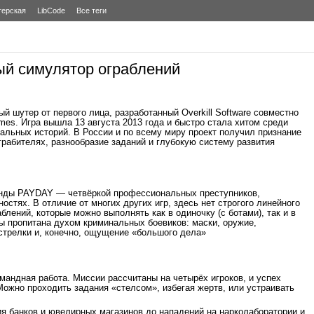
терская
LibCode
Все теги
ый симулятор ограблений
 шутер от первого лица, разработанный Overkill Software совместно
ames. Игра вышла 13 августа 2013 года и быстро стала хитом среди
льных историй. В России и по всему миру проект получил признание
рабителях, разнообразие заданий и глубокую систему развития
анды PAYDAY — четвёркой профессиональных преступников,
остях. В отличие от многих других игр, здесь нет строгого линейного
блений, которые можно выполнять как в одиночку (с ботами), так и в
ы пропитана духом криминальных боевиков: маски, оружие,
стрелки и, конечно, ощущение «большого дела»
андная работа. Миссии рассчитаны на четырёх игроков, и успех
Можно проходить задания «стелсом», избегая жертв, или устраивать
ия банков и ювелирных магазинов до нападений на нарколаборатории и