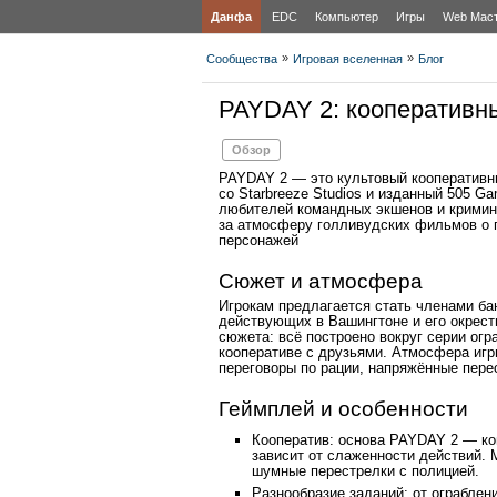
Данфа
EDC
Компьютер
Игры
Web Мас
»
»
Сообщества
Игровая вселенная
Блог
PAYDAY 2: кооперативн
Обзор
PAYDAY 2 — это культовый кооперативный
со Starbreeze Studios и изданный 505 G
любителей командных экшенов и кримина
за атмосферу голливудских фильмов о г
персонажей
Сюжет и атмосфера
Игрокам предлагается стать членами б
действующих в Вашингтоне и его окрестн
сюжета: всё построено вокруг серии огра
кооперативе с друзьями. Атмосфера игр
переговоры по рации, напряжённые пере
Геймплей и особенности
Кооператив: основа PAYDAY 2 — ком
зависит от слаженности действий. 
шумные перестрелки с полицией.
Разнообразие заданий: от ограблен