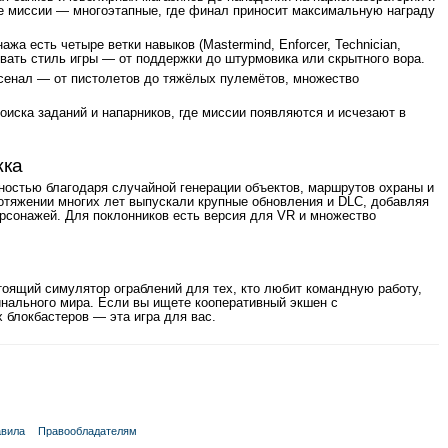
е миссии — многоэтапные, где финал приносит максимальную награду
ажа есть четыре ветки навыков (Mastermind, Enforcer, Technician,
аивать стиль игры — от поддержки до штурмовика или скрытного вора.
сенал — от пистолетов до тяжёлых пулемётов, множество
поиска заданий и напарников, где миссии появляются и исчезают в
жка
остью благодаря случайной генерации объектов, маршрутов охраны и
ротяжении многих лет выпускали крупные обновления и DLC, добавляя
ерсонажей. Для поклонников есть версия для VR и множество
тоящий симулятор ограблений для тех, кто любит командную работу,
нального мира. Если вы ищете кооперативный экшен с
 блокбастеров — эта игра для вас.
вила
Правообладателям