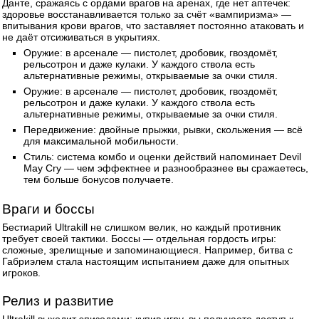
Данте, сражаясь с ордами врагов на аренах, где нет аптечек:
здоровье восстанавливается только за счёт «вампиризма» —
впитывания крови врагов, что заставляет постоянно атаковать и
не даёт отсиживаться в укрытиях.
Оружие: в арсенале — пистолет, дробовик, гвоздомёт,
рельсотрон и даже кулаки. У каждого ствола есть
альтернативные режимы, открываемые за очки стиля.
Оружие: в арсенале — пистолет, дробовик, гвоздомёт,
рельсотрон и даже кулаки. У каждого ствола есть
альтернативные режимы, открываемые за очки стиля.
Передвижение: двойные прыжки, рывки, скольжения — всё
для максимальной мобильности.
Стиль: система комбо и оценки действий напоминает Devil
May Cry — чем эффектнее и разнообразнее вы сражаетесь,
тем больше бонусов получаете.
Враги и боссы
Бестиарий Ultrakill не слишком велик, но каждый противник
требует своей тактики. Боссы — отдельная гордость игры:
сложные, зрелищные и запоминающиеся. Например, битва с
Габриэлем стала настоящим испытанием даже для опытных
игроков.
Релиз и развитие