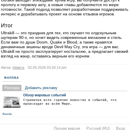
Ultrakill выходит эпизодами: купив игру, вы получаете доступ к
прологу и первому акту, а новые главы добавляются по мере
готовности. Такой подход позволяет разработчикам поддерживать
интерес и дорабатывать проект на основе отзывов игроков.
Итог
Ultrakill — это праздник для тех, кто скучает по олдскульным
шутерам 90-х, но хочет видеть современные механики и стиль.
Если вам по душе Doom, Quake и Blood, а также нравятся
динамичные экшены вроде Devil May Cry, эта игра — для вас.
Ultrakill не просто эксплуатирует ностальгию, а предлагает свежий
взгляд на жанр, оставаясь верным его корням.
Автор:
Никита
02.05.2026 03:20:14 pm
ЖАЛОБА
Реклама
Добавить рекламу
Обзор мировых событий
Страничка всех горячих новостях и событий, что
происходят во всём Мире.
Жалоба
Полная версия
·
Русский (RU)
·
Вход
·