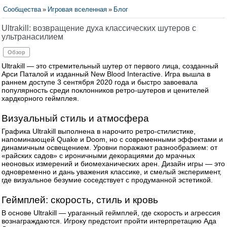
Сообщества
»
Игровая вселенная
»
Блог
Ultrakill: возвращение духа классических шутеров с
ультранасилием
Обзор
Ultrakill — это стремительный шутер от первого лица, созданный
Арси Паталой и изданный New Blood Interactive. Игра вышла в
раннем доступе 3 сентября 2020 года и быстро завоевала
популярность среди поклонников ретро-шутеров и ценителей
хардкорного геймплея.
Визуальный стиль и атмосфера
Графика Ultrakill выполнена в нарочито ретро-стилистике,
напоминающей Quake и Doom, но с современными эффектами и
динамичным освещением. Уровни поражают разнообразием: от
«райских садов» с ироничными декорациями до мрачных
неоновых измерений и биомеханических арен. Дизайн игры — это
одновременно и дань уважения классике, и смелый эксперимент,
где визуальное безумие соседствует с продуманной эстетикой.
Геймплей: скорость, стиль и кровь
В основе Ultrakill — ураганный геймплей, где скорость и агрессия
вознаграждаются. Игроку предстоит пройти интерпретацию Ада