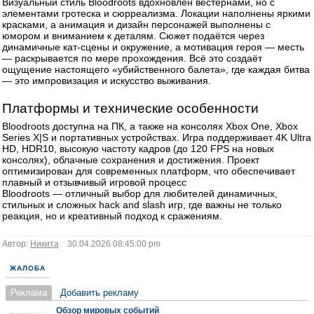
Визуальный стиль Bloodroots вдохновлён вестернами, но с
элементами гротеска и сюрреализма. Локации наполнены яркими
красками, а анимация и дизайн персонажей выполнены с
юмором и вниманием к деталям. Сюжет подаётся через
динамичные кат-сцены и окружение, а мотивация героя — месть
— раскрывается по мере прохождения. Всё это создаёт
ощущение настоящего «убийственного балета», где каждая битва
— это импровизация и искусство выживания.
Платформы и технические особенности
Bloodroots доступна на ПК, а также на консолях Xbox One, Xbox
Series X|S и портативных устройствах. Игра поддерживает 4K Ultra
HD, HDR10, высокую частоту кадров (до 120 FPS на новых
консолях), облачные сохранения и достижения. Проект
оптимизирован для современных платформ, что обеспечивает
плавный и отзывчивый игровой процесс
Bloodroots — отличный выбор для любителей динамичных,
стильных и сложных hack and slash игр, где важны не только
реакция, но и креативный подход к сражениям.
Автор:
Никита
30.04.2026 08:45:00 pm
ЖАЛОБА
Реклама
Добавить рекламу
Обзор мировых событий