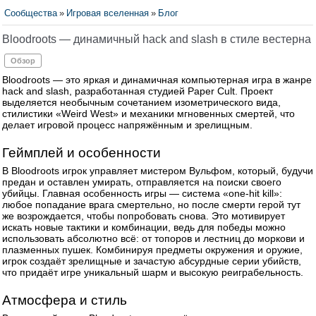
Сообщества
»
Игровая вселенная
»
Блог
Bloodroots — динамичный hack and slash в стиле вестерна
Обзор
Bloodroots — это яркая и динамичная компьютерная игра в жанре
hack and slash, разработанная студией Paper Cult. Проект
выделяется необычным сочетанием изометрического вида,
стилистики «Weird West» и механики мгновенных смертей, что
делает игровой процесс напряжённым и зрелищным.
Геймплей и особенности
В Bloodroots игрок управляет мистером Вульфом, который, будучи
предан и оставлен умирать, отправляется на поиски своего
убийцы. Главная особенность игры — система «one-hit kill»:
любое попадание врага смертельно, но после смерти герой тут
же возрождается, чтобы попробовать снова. Это мотивирует
искать новые тактики и комбинации, ведь для победы можно
использовать абсолютно всё: от топоров и лестниц до моркови и
плазменных пушек. Комбинируя предметы окружения и оружие,
игрок создаёт зрелищные и зачастую абсурдные серии убийств,
что придаёт игре уникальный шарм и высокую реиграбельность.
Атмосфера и стиль