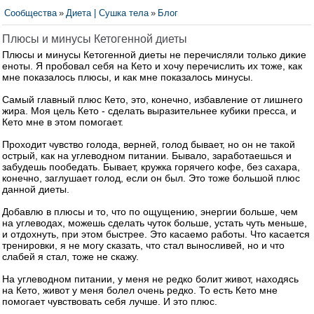
Сообщества
»
Диета | Сушка тела
»
Блог
Плюсы и минусы Кетогенной диеты
Плюсы и минусы Кетогенной диеты не перечисляли только дикие
еноты. Я пробовал себя на Кето и хочу перечислить их тоже, как
мне показалось плюсы, и как мне показалось минусы.
Самый главный плюс Кето, это, конечно, избавление от лишнего
жира. Моя цель Кето - сделать выразительнее кубики пресса, и
Кето мне в этом помогает.
Проходит чувство голода, верней, голод бывает, но он не такой
острый, как на углеводном питании. Бывало, заработаешься и
забудешь пообедать. Бывает, кружка горячего кофе, без сахара,
конечно, заглушает голод, если он был. Это тоже большой плюс
данной диеты.
Добавлю в плюсы и то, что по ощущению, энергии больше, чем
на углеводах, можешь сделать чуток больше, устать чуть меньше,
и отдохнуть, при этом быстрее. Это касаемо работы. Что касается
тренировки, я не могу сказать, что стал выносливей, но и что
слабей я стал, тоже не скажу.
На углеводном питании, у меня не редко болит живот, находясь
на Кето, живот у меня болел очень редко. То есть Кето мне
помогает чувствовать себя лучше. И это плюс.