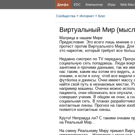
Данфа
EDC
Компьютер
Игры
Web Мас
»
»
Сообщества
Интернет
Блог
Виртуальный Мир (мысл
Матрица в нашем Мире
Предисловие: Это всего лишь мнение о 
протест против Виртуального Мира. Для к
это наркотик, который требует все боль
Недавно смотрел по TV передачу Програ
социальную сеть попадаешь. Люди вокру
занятием и прочими данными, так же име
нас таким, каким мы хотим его видеть, а
очками, и если я хочу, чтоб все видели 
футболка и джинсы. Очки имеют массу ф
найти свой путь в незнакомых местах. 
например машины. Очечки можно использ
пациента, очки обозначать все опухали,
совершил ученик. В общем не очки, а ска
социальная сеть. В планах разработчико
контактные линзы. Прогноз на такое изоб
появятся контактные линзы.
Круто! Неправда ли? С такими очками пр
на Реальный Мир...
На смену Реальному Миру пришел Виртуа
иммигрировало... Например у меня есть 