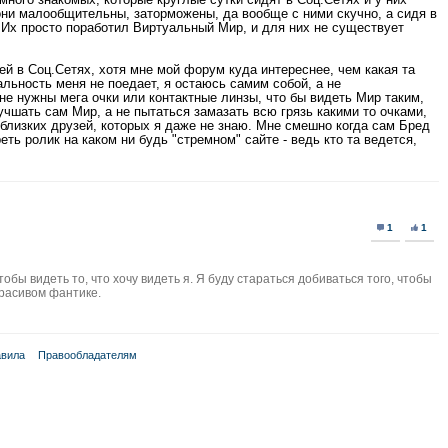
они малообщительны, заторможены, да вообще с ними скучно, а сидя в
. Их просто поработил Виртуальный Мир, и для них не существует
ей в Соц.Сетях, хотя мне мой форум куда интереснее, чем какая та
льность меня не поедает, я остаюсь самим собой, а не
е нужны мега очки или контактные линзы, что бы видеть Мир таким,
лучшать сам Мир, а не пытаться замазать всю грязь какими то очками,
 близких друзей, которых я даже не знаю. Мне смешно когда сам Бред
реть ролик на каком ни будь "стремном" сайте - ведь кто та ведется,
1
1
обы видеть то, что хочу видеть я. Я буду стараться добиваться того, чтобы
красивом фантике.
вила
Правообладателям