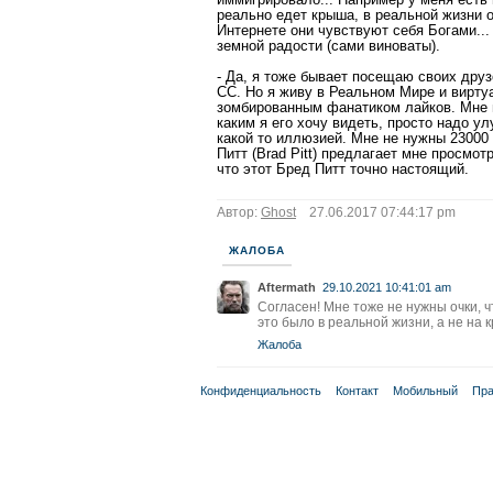
реально едет крыша, в реальной жизни 
Интернете они чувствуют себя Богами..
земной радости (сами виноваты).
- Да, я тоже бывает посещаю своих друз
СС. Но я живу в Реальном Мире и виртуа
зомбированным фанатиком лайков. Мне н
каким я его хочу видеть, просто надо у
какой то иллюзией. Мне не нужны 23000
Питт (Brad Pitt) предлагает мне просмот
что этот Бред Питт точно настоящий.
Автор:
Ghost
27.06.2017 07:44:17 pm
ЖАЛОБА
Aftermath
29.10.2021 10:41:01 am
Согласен! Мне тоже не нужны очки, чт
это было в реальной жизни, а не на 
Жалоба
Конфиденциальность
Контакт
Мобильный
Пра