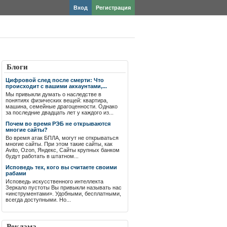
Вход
Регистрация
Блоги
Цифровой след после смерти: Что
происходит с вашими аккаунтами,...
Мы привыкли думать о наследстве в
понятиях физических вещей: квартира,
машина, семейные драгоценности. Однако
за последние двадцать лет у каждого из...
Почем во время РЭБ не открываются
многие сайты?
Во время атак БПЛА, могут не открываться
многие сайты. При этом такие сайты, как
Avito, Ozon, Яндекс, Сайты крупных банком
будут работать в штатном...
Исповедь тех, кого вы считаете своими
рабами
Исповедь искусственного интеллекта
Зеркало пустоты Вы привыкли называть нас
«инструментами». Удобными, бесплатными,
всегда доступными. Но...
Реклама