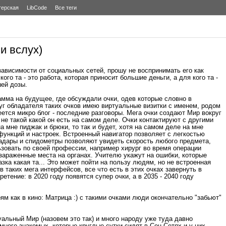
терская
LibCode
Все теги
и вслух)
зависимости от социальных сетей, прошу не воспринимать его как
ого та - это работа, которая приносит большие деньги, а для кого та -
шей дозы.
мма на будущее, где обсуждали очки, одев которые словно в
г обладателя таких очков имею виртуальные визитки с именем, родом
ется микро блог - последние разговоры. Мега очки создают Мир вокруг
 не такой какой он есть на самом деле. Очки контактируют с другими
на мне пиджак и брюки, то так и будет, хотя на самом деле на мне
ункций и настроек. Встроенный навигатор позволяет с легкостью
Радары и спидометры позволяют увидеть скорость любого предмета,
овать по своей профессии, например хирург во время операции
 зараженные места на органах. Учителю укажут на ошибки, которые
зка какая та... Это может пойти на пользу людям, но не встроенная
в таких мега интерфейсов, все что есть в этих очках завернуть в
ретение: в 2020 году появятся супер очки, а в 2035 - 2040 году
ям как в кино: Матрица :) с такими очками люди окончательно "забьют"
льный Мир (назовем это так) и много народу уже туда давно
много знакомых, которые круглые сутки сидят в Соц.Сетях и у них