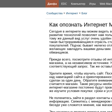
Данфа
EDC
Компьютер
Игры
Web Мас
»
»
Сообщества
Интернет
Блог
Как опознать Интернет 
Сегодня в интернете мы можем видеть вс
развитие технологий позволяет нам поль
тому же данный вид услуг очень удобен
такая быстроразвивающаяся отрасль ст
покупателей. Подчас бывает нелегко от
желающих завладеть вашими деньгами. О
обманщиков.
Прежде всего, посмотрите отзывы об ин
магазина, а на независимом источнике.
соответствующий запрос. Так же оставь
Уделите время, чтобы изучить сайт. Пос
над навигацией сайта и ориентированно
сделан за один день. Обратите внимани
считается магазин. Такие ресурсы необ
интернет-магазине постоянно будут пров
же изучите условия покупки: сроки и усл
Не поленитесь зайти в раздел контакты
информацию. Свяжитесь с менеджером и
беседе уже сложится мнение, как магази
Эти несложные правила помогут вам отл