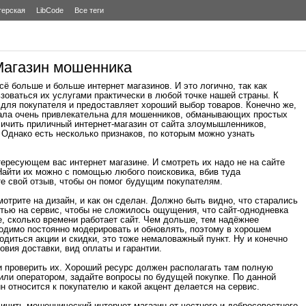
терская
LibCode
Все теги
Магазин мошенника
ё больше и больше интернет магазинов. И это логично, так как
зоваться их услугами практически в любой точке нашей страны. К
 для покупателя и предоставляет хороший выбор товаров. Конечно же,
ала очень привлекательна для мошенников, обманывающих простых
личить приличный интернет-магазин от сайта злоумышленников,
днако есть несколько признаков, по которым можно узнать
тересующем вас интернет магазине. И смотреть их надо не на сайте
 Найти их можно с помощью любого поисковика, вбив туда
те свой отзыв, чтобы он помог будущим покупателям.
мотрите на дизайн, и как он сделан. Должно быть видно, что старались
стью на сервис, чтобы не сложилось ощущения, что сайт-однодневка
е, сколько времени работает сайт. Чем дольше, тем надёжнее
ходимо постоянно модерировать и обновлять, поэтому в хорошем
одиться акции и скидки, это тоже немаловажный пункт. Ну и конечно
овия доставки, вид оплаты и гарантии.
 и проверить их. Хороший ресурс должен располагать там полную
ли оператором, задайте вопросы по будущей покупке. По данной
н относится к покупателю и какой акцент делается на сервис.
ичить мошеннический интернет-магазин от честного и добросовестного