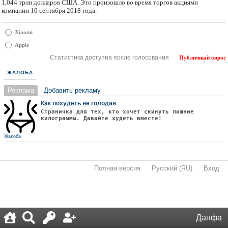
1,044 трлн долларов США. Это произошло во время торгов акциями
компании 10 сентября 2018 года.
Xiaomi
Apple
Статистика доступна после голосования
Публичный опрос
ЖАЛОБА
Реклама
Добавить рекламу
Как похудеть не голодая
Страничка для тех, кто хочет скинуть лишние
килограммы. Давайте худеть вместе!
Жалоба
Полная версия
·
Русский (RU)
·
Вход
·
Данфа