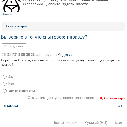
Страничка для тех, кто хочет скинуть лишние
килограммы. Давайте худеть вместе!
Жалоба
1 комментарий
Вы верите в то, что сны говорят правду?
Сновидение
26.03.2018 08:39:35 am создала
Анджела
Верите ли Вы в то, что сны могут рассказать будущее или предупредить о
чём-то?
Да.
Нет.
Мне не снятся сны.
Статистика доступна после голосования
Публичный опрос
ЖАЛОБА
1
Полная версия
·
Русский (RU)
·
Вход
·