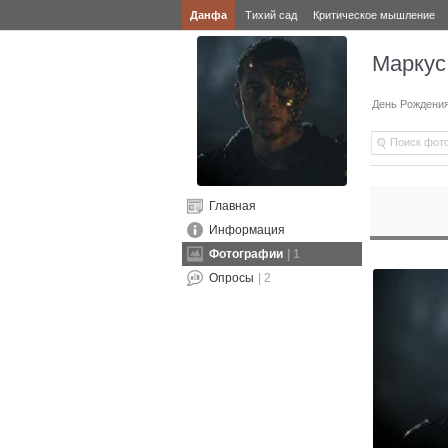
Данфа
Тихий сад
Критическое мышление
Маркус
День Рождени
Главная
Информация
Фотографии
| 1
Опросы
| 2