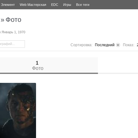
Элемент
Web Мастерская
EDC
Игры
Все теги
»
Фото
я
Январь 1, 1970
Сортировка:
Последний
Показ:
1
Фото