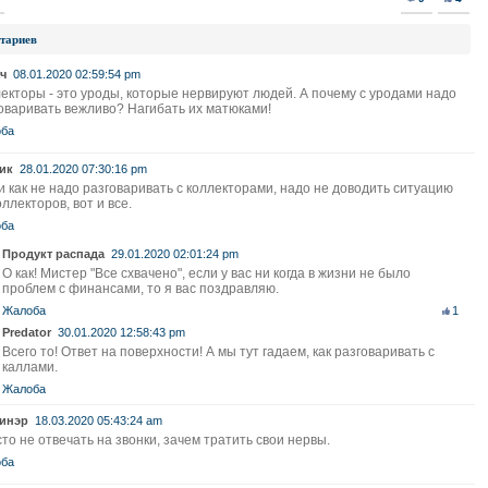
тариев
ч
08.01.2020 02:59:54 pm
екторы - это уроды, которые нервируют людей. А почему с уродами надо
оваривать вежливо? Нагибать их матюками!
ба
ик
28.01.2020 07:30:16 pm
и как не надо разговаривать с коллекторами, надо не доводить ситуацию
оллекторов, вот и все.
ба
Продукт распада
29.01.2020 02:01:24 pm
О как! Мистер "Все схвачено", если у вас ни когда в жизни не было
проблем с финансами, то я вас поздравляю.
Жалоба
1
Predator
30.01.2020 12:58:43 pm
Всего то! Ответ на поверхности! А мы тут гадаем, как разговаривать с
каллами.
Жалоба
инэр
18.03.2020 05:43:24 am
то не отвечать на звонки, зачем тратить свои нервы.
ба