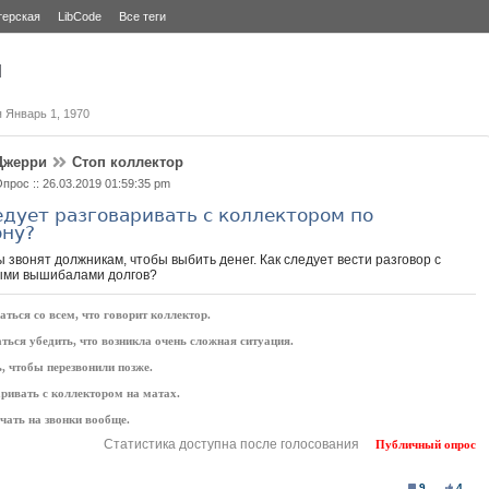
терская
LibCode
Все теги
и
я
Январь 1, 1970
Джерри
Стоп коллектор
прос :: 26.03.2019 01:59:35 pm
едует разговаривать с коллектором по
ну?
 звонят должникам, чтобы выбить денег. Как следует вести разговор с
ми вышибалами долгов?
ться со всем, что говорит коллектор.
ься убедить, что возникла очень сложная ситуация.
, чтобы перезвонили позже.
ривать с коллектором на матах.
чать на звонки вообще.
Статистика доступна после голосования
Публичный опрос
9
4