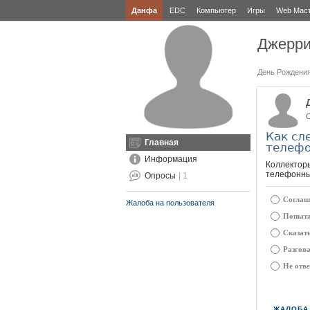
Данфа
EDC
Компьютер
Игры
Web Мас
Джерр
День Рождени
О
Как сл
Главная
телефо
Информация
Коллекторы
телефонны
Опросы
| 1
Соглаша
Жалоба на пользователя
Попытат
Сказать
Разгова
Не отве
ЖАЛОБА