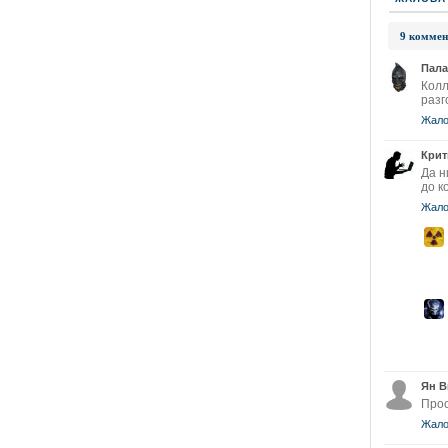
9 коммен
Пала
Колл
разг
Жало
Крит
Да н
до к
Жало
Ян В
Прос
Жало