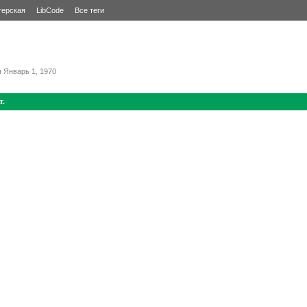
терская
LibCode
Все теги
я
Январь 1, 1970
т.