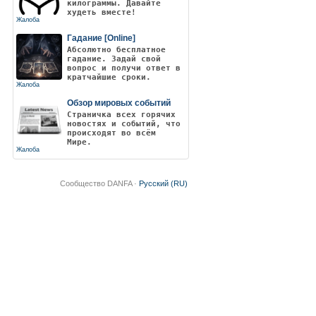
килограммы. Давайте
худеть вместе!
Жалоба
Гадание [Online]
Абсолютно бесплатное
гадание. Задай свой
вопрос и получи ответ в
кратчайшие сроки.
Жалоба
Обзор мировых событий
Страничка всех горячих
новостях и событий, что
происходят во всём
Мире.
Жалоба
Сообщество DANFA ·
Русский (RU)