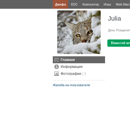
Данфа
EDC
Компьютер
Игры
Web Мас
Julia
День Рождени
Новостей не
Главная
Информация
Фотографии
| 1
Жалоба на пользователя