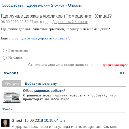
Сообщества
»
Деревенский блокнот
»
Опросы
Где лучше держать кроликов (Помещение | Улица)?
06.09.2018 08:58:27 am создал
Деревенский блокнот
Где лучше держать ушастых грызунов, на улице или в помещении?
Ещё опрос:
Где лучше держать кроликов?
.
В помещении.
На улице.
Статистика доступна после голосования
Публичный опрос
ЖАЛОБА
2
Реклама
Добавить рекламу
Обзор мировых событий
Страничка всех горячих новостях и событий, что
происходят во всём Мире.
Жалоба
Ghost
15.09.2018 10:18:04 am
Я держал кроликов и на улицы и в помещении. Как мне