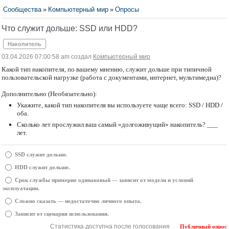
Сообщества
»
Компьютерный мир
»
Опросы
Что служит дольше: SSD или HDD?
Накопитель
03.04.2026 07:00:58 am создал
Компьютерный мир
Какой тип накопителя, по вашему мнению, служит дольше при типичной
пользовательской нагрузке (работа с документами, интернет, мультимедиа)?
Дополнительно (Необязательно):
Укажите, какой тип накопителя вы используете чаще всего: SSD / HDD /
оба.
Сколько лет прослужил ваш самый «долгоживущий» накопитель? ___
лет.
SSD служит дольше.
HDD служит дольше.
Срок службы примерно одинаковый — зависит от модели и условий
эксплуатации.
Сложно сказать — недостаточно личного опыта.
Зависит от сценария использования.
Статистика доступна после голосования
Публичный опрос