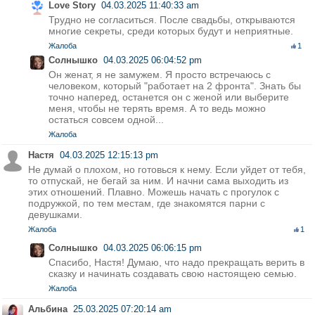
Love Story
04.03.2025 11:40:33 am
Трудно не согласиться. После свадьбы, открываются
многие секреты, среди которых будут и неприятные.
Жалоба
1
Солнышко
04.03.2025 06:04:52 pm
Он женат, я не замужем. Я просто встречаюсь с
человеком, который "работает на 2 фронта". Знать бы
точно наперед, останется он с женой или выберите
меня, чтобы не терять время. А то ведь можно
остаться совсем одной...
Жалоба
Настя
04.03.2025 12:15:13 pm
Не думай о плохом, но готовься к нему. Если уйдет от тебя,
то отпускай, не бегай за ним. И начни сама выходить из
этих отношений. Плавно. Можешь начать с прогулок с
подружкой, по тем местам, где знакомятся парни с
девушками.
Жалоба
1
Солнышко
04.03.2025 06:06:15 pm
Спасибо, Настя! Думаю, что надо прекращать верить в
сказку и начинать создавать свою настоящею семью.
Жалоба
Альбина
25.03.2025 07:20:14 am