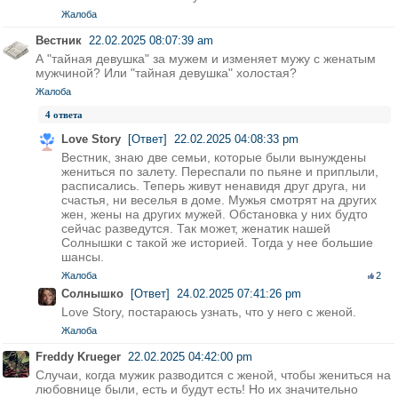
Жалоба
Вестник
22.02.2025 08:07:39 am
А "тайная девушка" за мужем и изменяет мужу с женатым
мужчиной? Или "тайная девушка" холостая?
Жалоба
4 ответа
Love Story
[Ответ]
22.02.2025 04:08:33 pm
Вестник, знаю две семьи, которые были вынуждены
жениться по залету. Переспали по пьяне и приплыли,
расписались. Теперь живут ненавидя друг друга, ни
счастья, ни веселья в доме. Мужья смотрят на других
жен, жены на других мужей. Обстановка у них будто
сейчас разведутся. Так может, женатик нашей
Солнышки с такой же историей. Тогда у нее большие
шансы.
Жалоба
2
Солнышко
[Ответ]
24.02.2025 07:41:26 pm
Love Story, постараюсь узнать, что у него с женой.
Жалоба
Freddy Krueger
22.02.2025 04:42:00 pm
Случаи, когда мужик разводится с женой, чтобы жениться на
любовнице были, есть и будут есть! Но их значительно