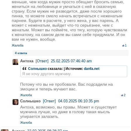
меньше, чем когда мужик просто обещает бросить семью,
жениться на любовнице и умчаться с ней в сказочную
страну. Если мужик не разводится, даже после хорошего
пинка, то можете смело начать встречаться с неженатым
парнем. Будите в расчете, у него жена, у вас парень. А
может с неженатым, выйдет что-то серьёзнее, чем с
женатым. Может вы поймёте, что тягу, которую чувствовали
к женатому, на самом деле вы сами себе придумали. И он
вам не нужен, вообще.
Жалоба
1
4 ответа
Антоха
[Ответ]
25.02.2025 07:46:40 am
Солнышко
сказала: | Источник:
danfa.net
Я не хочу другого мужчину.
Потому что вы не пробовали. Вас подсадили на
эмоции и теперь мучают вас.
Жалоба
2
Солнышко
[Ответ]
04.03.2025 06:10:35 pm
Антоха, возможно, вы правы. Может и существует
мужчина лучше, но даже в голову такая мысль
упирается залазить.
Жалоба