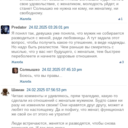
свое удовольствие, с женатиком, молодость уйдет, и
станет Солнышко не нужна ни кому, ни женатику, ни
свободному.
Жалоба
1
Predator
24.02.2025 03:26:01 pm
Я понял так, девушка уже поняла, что мужик не собирается
разводиться с женой, ради любовницы. А тут задала этот
вопрос, чтобы получить какое-то утешение, в виде надежды.
Но надо быть реалистом. Чем раньше вы смиритесь с
мыслью, что у вас нет будущего, с женатым, тем быстрее
переболеете и начнете здоровые отношения.
Жалоба
3
Солнышко
24.02.2025 07:45:10 pm
Боюсь, что вы правы...
Жалоба
Шаман
24.02.2025 07:56:53 pm
Читаю комменты и удивляюсь, прям трагедию, какую-то
сделали из отношений с женатым мужиком. Будто сами ни
разу не изменяли своим! Они нравятся друг другу, может и
любят по настоящему. Да и пофигу, что женат, функционал
же свой он от этого не утратил!
Люди встречаются, женятся и разводятся, чтобы снова
пожениться. И так всю жизнь.