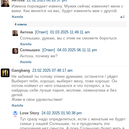
Антоха
22.02.2025 08:28:37 pm
Измена порождает измену. Мужик сейчас изменяет жене с
вами. Как женится на вас, будет изменять вам с другой.
Жалоба
1
4 ответа
Антоха
[Ответ]
01.03.2025 11:49:11 am
Солнышко, думаю, вы с этим не сможете бороться.
Жалоба
Солнышко
[Ответ]
04.03.2025 06:11:11 pm
Антоха, почему же?
Жалоба
Gangbang
23.02.2025 07:48:17 am
Не забивай ты голову этими думками, останется / уйдет.
Выберет тебя, хорошо, выберет жену, тоже хорошо. Он
потом поймет от чего отказался и что потерял, а ты
найдешь себе лучше парня, моложе, неженатика и без
детей.
Живи в свое удовольствие!
Жалоба
Love Story
24.02.2025 01:50:38 pm
Тут сразу надо определиться, если с женатым не будет
семьи у нашей Солнышки, то и продолжать эти
отношения нет смысла. А пока Солнышко будет жить в