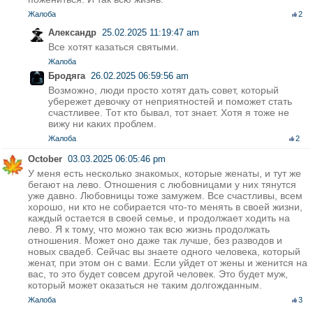
Жалоба
2
Александр
25.02.2025 11:19:47 am
Все хотят казаться святыми.
Жалоба
Бродяга
26.02.2025 06:59:56 am
Возможно, люди просто хотят дать совет, который
убережет девочку от неприятностей и поможет стать
счастливее. Тот кто бывал, тот знает. Хотя я тоже не
вижу ни каких проблем.
Жалоба
2
October
03.03.2025 06:05:46 pm
У меня есть несколько знакомых, которые женаты, и тут же
бегают на лево. Отношения с любовницами у них тянутся
уже давно. Любовницы тоже замужем. Все счастливы, всем
хорошо, ни кто не собирается что-то менять в своей жизни,
каждый остается в своей семье, и продолжает ходить на
лево. Я к тому, что можно так всю жизнь продолжать
отношения. Может оно даже так лучше, без разводов и
новых свадеб. Сейчас вы знаете одного человека, который
женат, при этом он с вами. Если уйдет от жены и женится на
вас, то это будет совсем другой человек. Это будет муж,
который может оказаться не таким долгожданным.
Жалоба
3