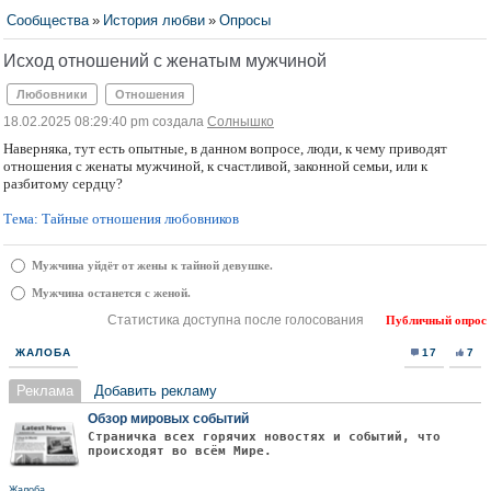
Сообщества
»
История любви
»
Опросы
Исход отношений с женатым мужчиной
Любовники
Отношения
18.02.2025 08:29:40 pm создала
Солнышко
Наверняка, тут есть опытные, в данном вопросе, люди, к чему приводят
отношения с женаты мужчиной, к счастливой, законной семьи, или к
разбитому сердцу?
Тема: Тайные отношения любовников
Мужчина уйдёт от жены к тайной девушке.
Мужчина останется с женой.
Статистика доступна после голосования
Публичный опрос
ЖАЛОБА
17
7
Реклама
Добавить рекламу
Обзор мировых событий
Страничка всех горячих новостях и событий, что
происходят во всём Мире.
Жалоба