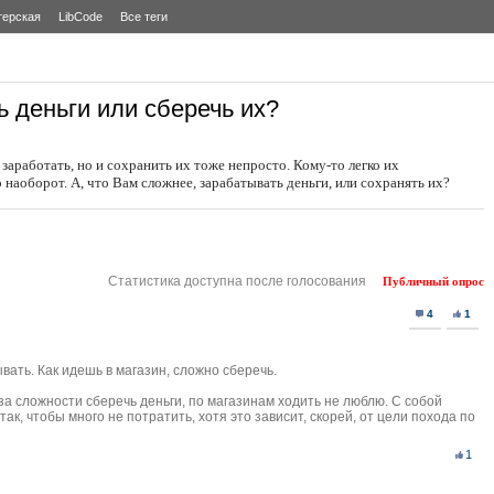
терская
LibCode
Все теги
ь деньги или сберечь их?
 заработать, но и сохранить их тоже непросто. Кому-то легко их
 наоборот. А, что Вам сложнее, зарабатывать деньги, или сохранять их?
Статистика доступна после голосования
Публичный опрос
4
1
ать. Как идешь в магазин, сложно сберечь.
за сложности сберечь деньги, по магазинам ходить не люблю. С собой
так, чтобы много не потратить, хотя это зависит, скорей, от цели похода по
1