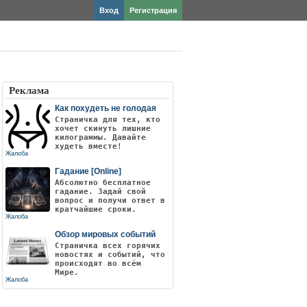
Вход
Регистрация
Реклама
Как похудеть не голодая
Страничка для тех, кто
хочет скинуть лишние
килограммы. Давайте
худеть вместе!
Жалоба
Гадание [Online]
Абсолютно бесплатное
гадание. Задай свой
вопрос и получи ответ в
кратчайшие сроки.
Жалоба
Обзор мировых событий
Страничка всех горячих
новостях и событий, что
происходят во всём
Мире.
Жалоба