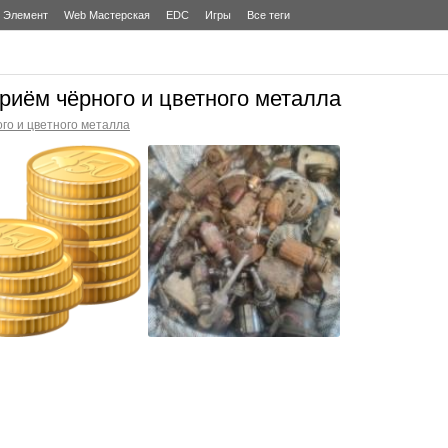
Элемент
Web Мастерская
EDC
Игры
Все теги
иём чёрного и цветного металла
го и цветного металла