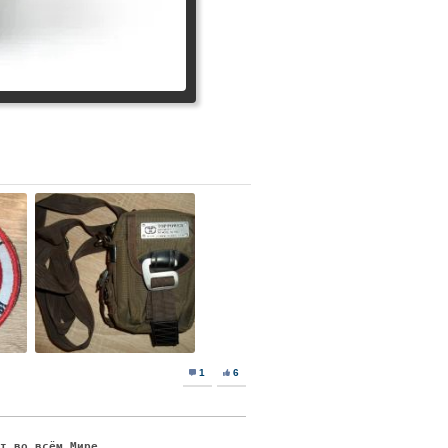
1
6
ят во всём Мире.