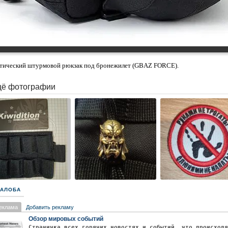
тический штурмовой рюкзак под бронежилет (GBAZ FORCE).
ё фотографии
АЛОБА
еклама
Добавить рекламу
Обзор мировых событий
Страничка всех горячих новостях и событий, что происход