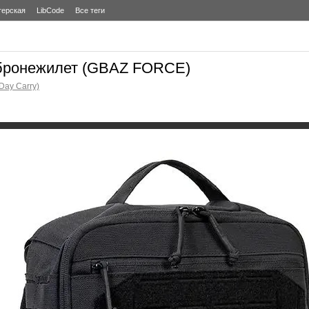
терская
LibCode
Все теги
 бронежилет (GBAZ FORCE)
Day Carry)