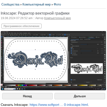
Сообщества
»
Компьютерный мир
»
Фото
Inkscape: Редактор векторной графики
19.08.2024 07:26:52 am :: Автор
Компьютерный мир
Программное обеспечение
Назад
Дальше
Скачать Inkscape:
https://www.softport ... 0-inkscape.html
.