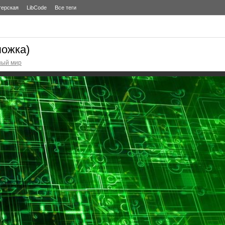
терская
LibCode
Все теги
ожка)
ный мир