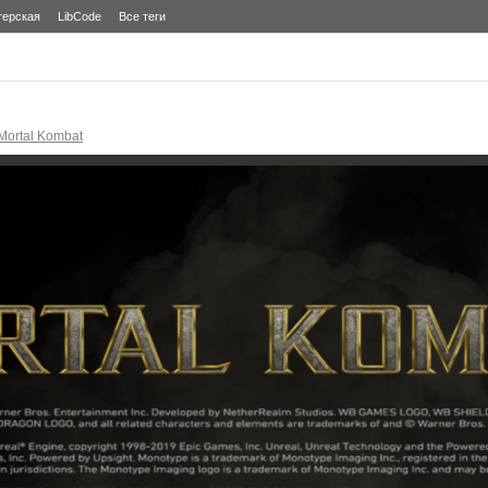
терская
LibCode
Все теги
Mortal Kombat