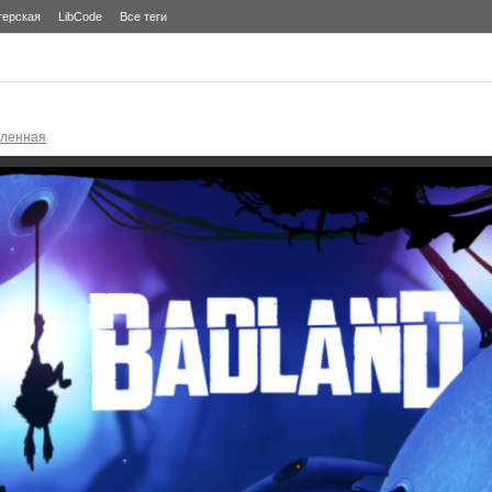
терская
LibCode
Все теги
еленная