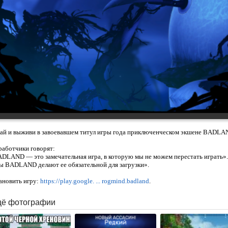
ай и выживи в завоевавшем титул игры года приключенческом экшене BADLA
работчики говорят:
DLAND — это замечательная игра, в которую мы не можем перестать играть».
ы BADLAND делают ее обязательной для загрузки».
ановить игру:
https://play.google. ... rogmind.badland
.
ё фотографии