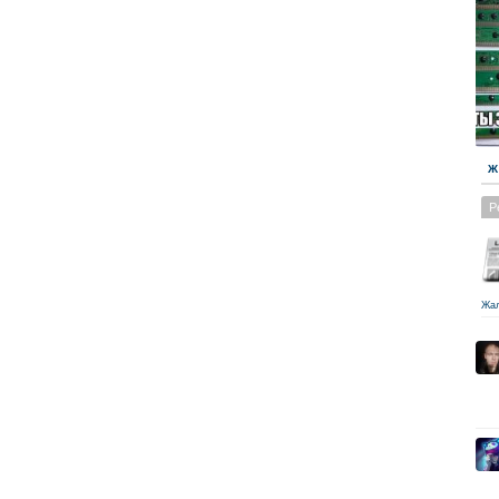
Ж
Р
Жа