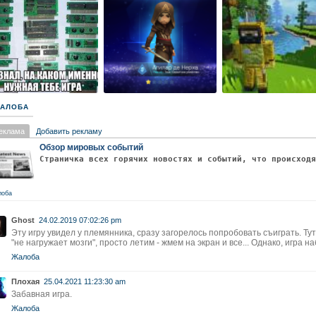
АЛОБА
еклама
Добавить рекламу
Обзор мировых событий
Страничка всех горячих новостях и событий, что происход
лоба
Ghost
24.02.2019 07:02:26 pm
Эту игру увидел у племянника, сразу загорелось попробовать съиграть. Тут
"не нагружает мозги", просто летим - жмем на экран и все... Однако, игра н
Жалоба
Плохая
25.04.2021 11:23:30 am
Забавная игра.
Жалоба