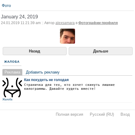
Фото
January 24, 2019
24.01.2019 11:21:39 am :: Автор
alexsamara
в
Фотографии профиля
Назад
Дальше
ЖАЛОБА
Реклама
Добавить рекламу
Как похудеть не голодая
Страничка для тех, кто хочет скинуть лишние
килограммы. Давайте худеть вместе!
Жалоба
Полная версия
·
Русский (RU)
·
Вход
·