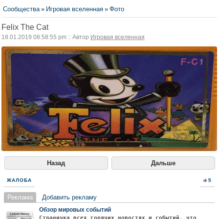
Сообщества
»
Игровая вселенная
»
Фото
Felix The Cat
18.01.2019 08:58:55 pm :: Автор
Игровая вселенная
Назад
Дальше
ЖАЛОБА
5
Реклама
Добавить рекламу
Обзор мировых событий
Страничка всех горячих новостях и событий, что